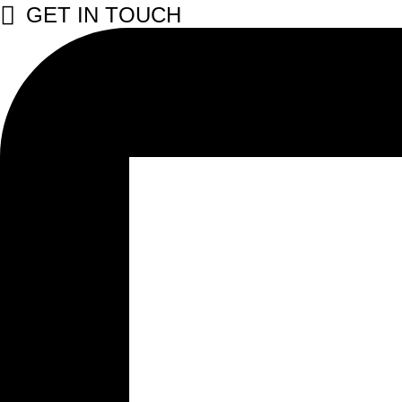
GET IN TOUCH