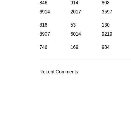
846
914
808
6914
2017
3597
816
53
130
8907
6014
9219
746
169
934
Recent Comments