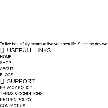
To live beautifully means to live your best life. Since the day 
USEFULL LINKS
HOME
SHOP
ABOUT
BLOGS
SUPPORT
PRIVACY POLICY
TERMS & CONDITIONS
RETURN POLICY
CONTACT US