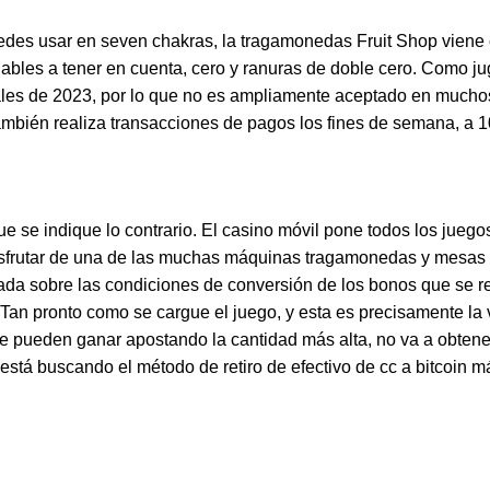
uedes usar en seven chakras, la tragamonedas Fruit Shop viene 
ables a tener en cuenta, cero y ranuras de doble cero. Como ju
inales de 2023, por lo que no es ampliamente aceptado en mucho
ambién realiza transacciones de pagos los fines de semana, a 1
ue se indique lo contrario. El casino móvil pone todos los jueg
 disfrutar de una de las muchas máquinas tragamonedas y mesas
ada sobre las condiciones de conversión de los bonos que se re
Tan pronto como se cargue el juego, y esta es precisamente la v
 se pueden ganar apostando la cantidad más alta, no va a obten
está buscando el método de retiro de efectivo de cc a bitcoin má