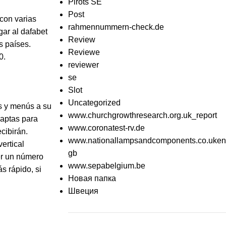
Pirots SE
Post
con varias
rahmennummern-check.de
gar al dafabet
Review
s países.
Reviewe
0.
reviewer
se
Slot
Uncategorized
os y menús a su
www.churchgrowthresearch.org.uk_report
 aptas para
www.coronatest-rv.de
cibirán.
www.nationallampsandcomponents.co.uken
ertical
gb
er un número
www.sepabelgium.be
s rápido, si
Новая папка
Швеция