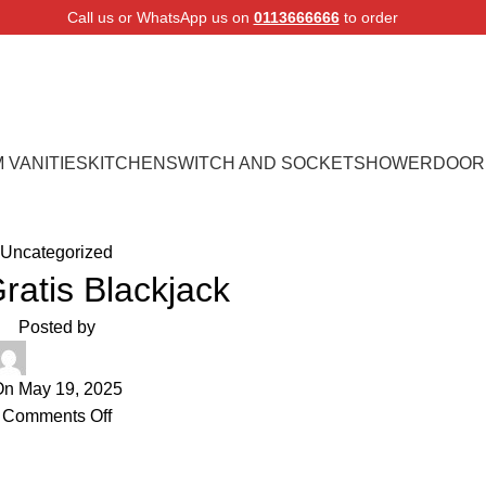
Call us or WhatsApp us on
0113666666
to order
 VANITIES
KITCHEN
SWITCH AND SOCKET
SHOWER
DOOR
Uncategorized
ratis Blackjack
Posted by
n May 19, 2025
Comments Off