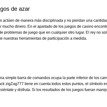
egos de azar
 actúen de manera más disciplinada y no pierdan una cantida
r mucho dinero. En el apartado de los juegos de casino encont
 problemas de juego que en cualquier otro lugar. El rey no sol
 de nuestras herramientas de participación a medida.
a simple barra de comandos ocupa la parte inferior de los carr
ck zigZag777 tiene en cuenta todos estos puntos, el símbolo e
éntate y disfruta. Si los resultados de los juegos fueran manip