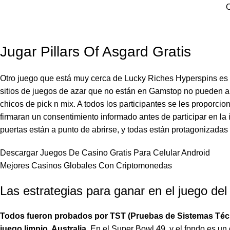
O
Jugar Pillars Of Asgard Gratis
Otro juego que está muy cerca de Lucky Riches Hyperspins es Wi
sitios de juegos de azar que no están en Gamstop no pueden ap
chicos de pick n mix. A todos los participantes se les proporcio
firmaran un consentimiento informado antes de participar en la 
puertas están a punto de abrirse, y todas están protagonizadas 
Descargar Juegos De Casino Gratis Para Celular Android
Mejores Casinos Globales Con Criptomonedas
Las estrategias para ganar en el juego del
Todos fueron probados por TST (Pruebas de Sistemas Técnico
juego limpio, Australia.
En el Super Bowl 49, y el fondo es un