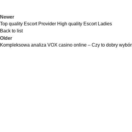
Newer
Top quality Escort Provider High quality Escort Ladies
Back to list
Older
Kompleksowa analiza VOX casino online – Czy to dobry wybó