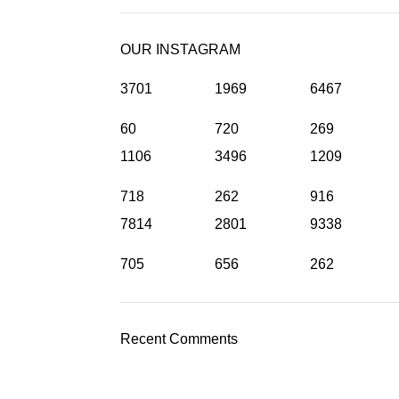
OUR INSTAGRAM
3701
1969
6467
60
720
269
1106
3496
1209
718
262
916
7814
2801
9338
705
656
262
Recent Comments