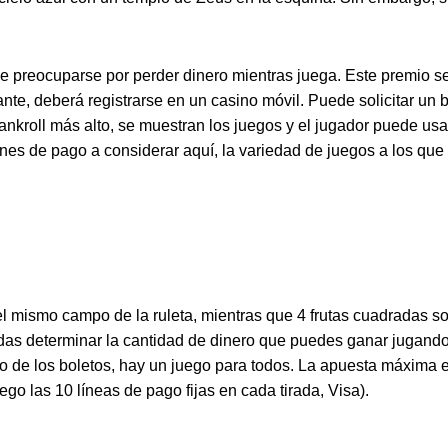
ue preocuparse por perder dinero mientras juega. Este premio s
ante, deberá registrarse en un casino móvil. Puede solicitar un
nkroll más alto, se muestran los juegos y el jugador puede usa
ones de pago a considerar aquí, la variedad de juegos a los que
el mismo campo de la ruleta, mientras que 4 frutas cuadradas s
edas determinar la cantidad de dinero que puedes ganar jugand
to de los boletos, hay un juego para todos. La apuesta máxima 
go las 10 líneas de pago fijas en cada tirada, Visa).