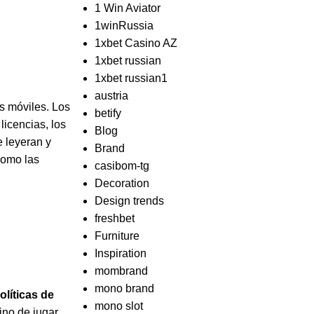
1 Win Aviator
1winRussia
1xbet Casino AZ
1xbet russian
1xbet russian1
austria
s móviles. Los
betify
icencias, los
Blog
e leyeran y
Brand
Como las
casibom-tg
Decoration
Design trends
freshbet
Furniture
Inspiration
mombrand
mono brand
líticas de
mono slot
no de jugar.