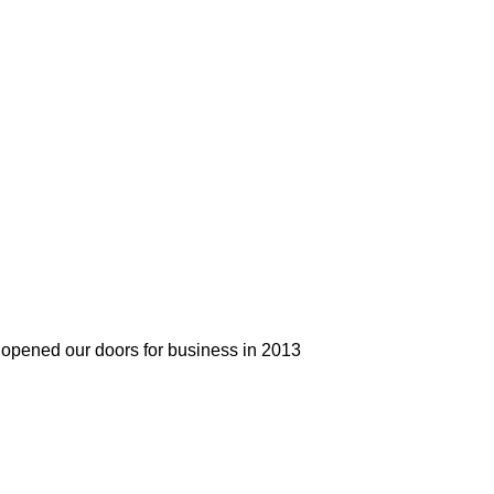
we opened our doors for business in 2013