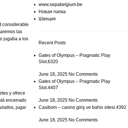
www.sepabelgium.be
Новая папка
Швеция
d considerable
raremos las
o jugaba a los
Recent Posts
Gates of Olympus – Pragmatic Play
Slot.6320
June 18, 2025
No Comments
Gates of Olympus – Pragmatic Play
Slot.4407
etes y ofrece
stá encerrado
June 18, 2025
No Comments
ulados, jugar
Casibom – casino giriş ve bahis sitesi.4392
June 18, 2025
No Comments