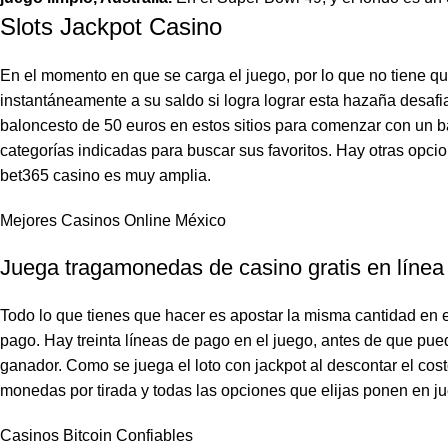
Slots Jackpot Casino
En el momento en que se carga el juego, por lo que no tiene q
instantáneamente a su saldo si logra lograr esta hazaña desafi
baloncesto de 50 euros en estos sitios para comenzar con un ba
categorías indicadas para buscar sus favoritos. Hay otras opci
bet365 casino es muy amplia.
Mejores Casinos Online México
Juega tragamonedas de casino gratis en línea
Todo lo que tienes que hacer es apostar la misma cantidad en 
pago. Hay treinta líneas de pago en el juego, antes de que pu
ganador. Como se juega el loto con jackpot al descontar el cos
monedas por tirada y todas las opciones que elijas ponen en jue
Casinos Bitcoin Confiables