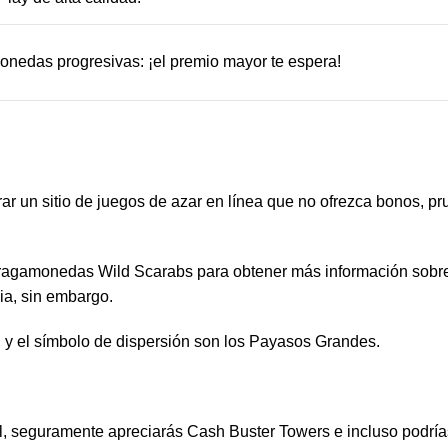
nedas progresivas: ¡el premio mayor te espera!
trar un sitio de juegos de azar en línea que no ofrezca bonos, p
ragamonedas Wild Scarabs para obtener más información sobre 
ia, sin embargo.
, y el símbolo de dispersión son los Payasos Grandes.
l, seguramente apreciarás Cash Buster Towers e incluso podrías