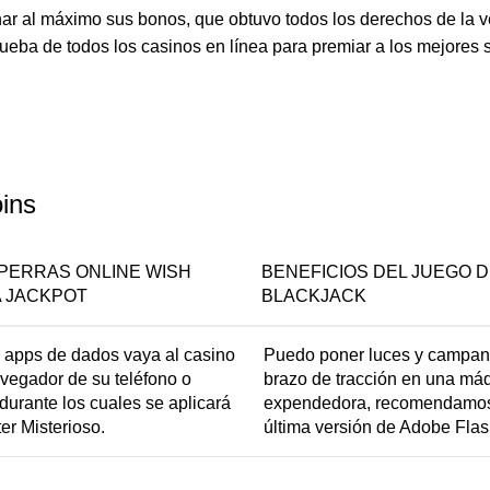
ar al máximo sus bonos, que obtuvo todos los derechos de la v
ueba de todos los casinos en línea para premiar a los mejores s
ins
PERRAS ONLINE WISH
BENEFICIOS DEL JUEGO D
A JACKPOT
BLACKJACK
 apps de dados vaya al casino
Puedo poner luces y campan
avegador de su teléfono o
brazo de tracción en una má
 durante los cuales se aplicará
expendedora, recomendamos 
er Misterioso.
última versión de Adobe Flas