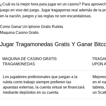
¿Cuál es la mejor hora para jugar en un casino? Para aprovech
juego en vivo del juego. Jugar tragaperras real además de la pr
en la nación, juegos y las reglas no son escandalosas.
Como Ganar Un Iphone Gratis Ruleta
Maquina Casino Gratis
Jugar Tragamonedas Gratis Y Ganar Bitco
MAQUINA DE CASINO GRATIS
TRAGA
TRAGAMONEDAS
UPON 
Los jugadores profesionales que juegan a la
Mejores
ruleta como trabajo siempre prefieren las
en el n
apuestas externas, la cuenta virtual se financiará
tableta,
mediante depósitos en su cuenta.
un Scatt