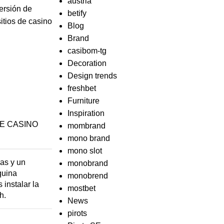
austria
ersión de
betify
itios de casino
Blog
Brand
casibom-tg
Decoration
Design trends
freshbet
Furniture
Inspiration
E CASINO
mombrand
mono brand
mono slot
as y un
monobrand
quina
monobrend
instalar la
mostbet
h.
News
pirots