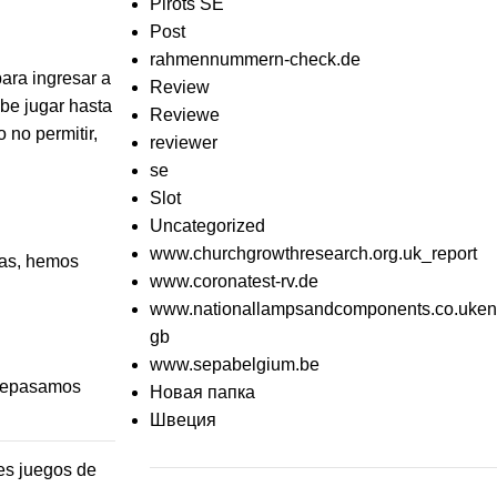
Pirots SE
Post
rahmennummern-check.de
ara ingresar a
Review
be jugar hasta
Reviewe
 no permitir,
reviewer
se
Slot
Uncategorized
www.churchgrowthresearch.org.uk_report
gas, hemos
www.coronatest-rv.de
www.nationallampsandcomponents.co.uken
gb
www.sepabelgium.be
 repasamos
Новая папка
Швеция
nes juegos de