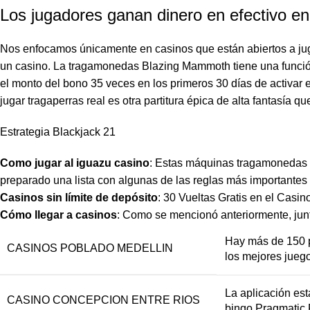
Los jugadores ganan dinero en efectivo en
Nos enfocamos únicamente en casinos que están abiertos a ju
un casino. La tragamonedas Blazing Mammoth tiene una función 
el monto del bono 35 veces en los primeros 30 días de activar el
jugar tragaperras real es otra partitura épica de alta fantasía q
Estrategia Blackjack 21
Como jugar al iguazu casino
: Estas máquinas tragamonedas 
preparado una lista con algunas de las reglas más importantes
Casinos sin límite de depósito
: 30 Vueltas Gratis en el Casi
Cómo llegar a casinos
: Como se mencionó anteriormente, junt
Hay más de 150 p
CASINOS POBLADO MEDELLIN
los mejores juego
La aplicación est
CASINO CONCEPCION ENTRE RIOS
bingo Pragmatic P