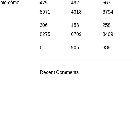
ente cómo
425
492
567
8971
4318
6794
306
153
258
8275
6709
3469
61
905
338
Recent Comments