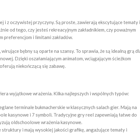
i z oczywistej przyczyny. Są proste, zawierają ekscytujące tematy 
nie od tego, czy jesteś rekreacyjnym zakładnikiem, czy poważnym
m preferencjom i limitami zakładów.
rujące bębny są oparte na szansy. To sprawia, że ​​są idealną grą dl
asynowej. Dzięki oszałamiającym animatom, wciągającym ścieżkom
ferują niekończącą się zabawę.
era wyjątkowe wrażenia. Kilka najlepszych i wspólnych typów:
eglane terminale bukmacherskie w klasycznych salach gier. Mają na
bole kasynowe i 7 symboli. Tradycyjne gry reel zapewniają łatwe do
oryzują oldschoolowe wrażenia kasynowe.
truktury i mają wysokiej jakości grafikę, angażujące tematy i