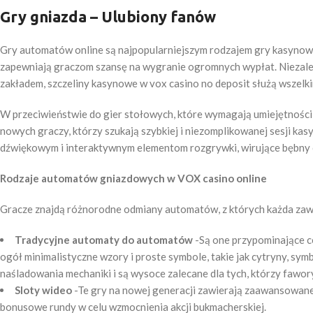
Gry gniazda – Ulubiony fanów
Gry automatów online są najpopularniejszym rodzajem gry kasynowej 
zapewniają graczom szansę na wygranie ogromnych wypłat. Niezależ
zakładem, szczeliny kasynowe w vox casino no deposit służą wszelki
W przeciwieństwie do gier stołowych, które wymagają umiejętności, wi
nowych graczy, którzy szukają szybkiej i niezomplikowanej sesji k
dźwiękowym i interaktywnym elementom rozgrywki, wirujące bębny o
Rodzaje automatów gniazdowych w VOX casino online
Gracze znajdą różnorodne odmiany automatów, z których każda zawi
Tradycyjne automaty do automatów
-Są one przypominające c
ogół minimalistyczne wzory i proste symbole, takie jak cytryny, sym
naśladowania mechaniki i są wysoce zalecane dla tych, którzy faw
Sloty wideo
-Te gry na nowej generacji zawierają zaawansowane s
bonusowe rundy w celu wzmocnienia akcji bukmacherskiej.