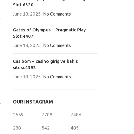
Slot.6320
June 18, 2025
No Comments
h
Gates of Olympus – Pragmatic Play
Slot.4407
June 18, 2025
No Comments
Casibom – casino giriş ve bahis
sitesi.4392
June 18, 2025
No Comments
.
OUR INSTAGRAM
2559
7708
7486
288
542
485