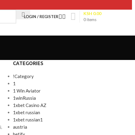
KSH
0.00
LOGIN / REGISTER
0
items
CATEGORIES
!Category
1
1 Win Aviator
1winRussia
1xbet Casino AZ
1xbet russian
1xbet russian1
austria
i.
betify