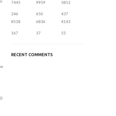
do
7445
9959
5852
246
650
437
8518
6836
4143
167
37
55
RECENT COMMENTS
na
i.