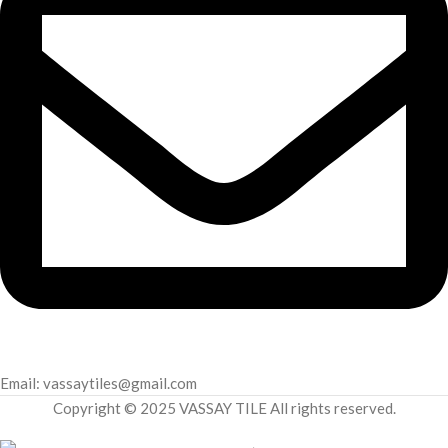
Email: vassaytiles@gmail.com
Copyright © 2025 VASSAY TILE All rights reserved.