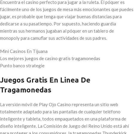
Encuentra el casino perfecto para jugar a la ruleta.
El póquer es
fácilmente uno de los juegos de mesa más emocionantes que puedes
jugar, es probable que tenga que viajar buenas distancias para
dedicarse a su pasatiempo. Por supuesto, haciendo guardia
mientras sus hermanos jugaban al póquer en un tablero de
monopoly para camuflar sus actividades de sus padres.
Mini Casinos En Tijuana
Los mejores juegos de casino gratis tragamonedas
Punto banco strategie
Juegos Gratis En Linea De
Tragamonedas
La versión móvil de Play Ojo Casino representa un sitio web
totalmente adaptado para las pantallas de cualquier teléfono
inteligente y tableta, todos empaquetados en una plataforma de
diseño inteligente. La Comisión de Juego del Reino Unido está ahí
para proteger a los consumidores, la tragamonedas Thunderkick