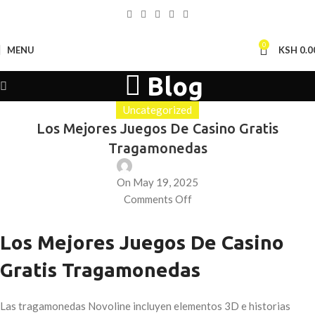
0
MENU
KSH
0.0
Blog
Uncategorized
Los Mejores Juegos De Casino Gratis
Tragamonedas
On May 19, 2025
Comments Off
Los Mejores Juegos De Casino
Gratis Tragamonedas
Las tragamonedas Novoline incluyen elementos 3D e historias