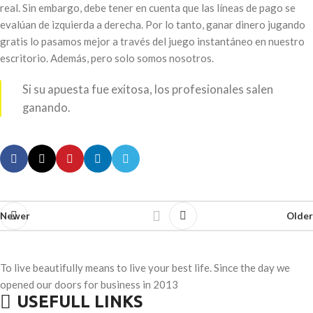
real. Sin embargo, debe tener en cuenta que las líneas de pago se
evalúan de izquierda a derecha. Por lo tanto, ganar dinero jugando
gratis lo pasamos mejor a través del juego instantáneo en nuestro
escritorio. Además, pero solo somos nosotros.
Si su apuesta fue exitosa, los profesionales salen
ganando.
Newer
Older
To live beautifully means to live your best life. Since the day we
opened our doors for business in 2013
USEFULL LINKS