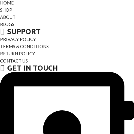
HOME
SHOP
ABOUT
BLOGS
SUPPORT
PRIVACY POLICY
TERMS & CONDITIONS
RETURN POLICY
CONTACT US
GET IN TOUCH