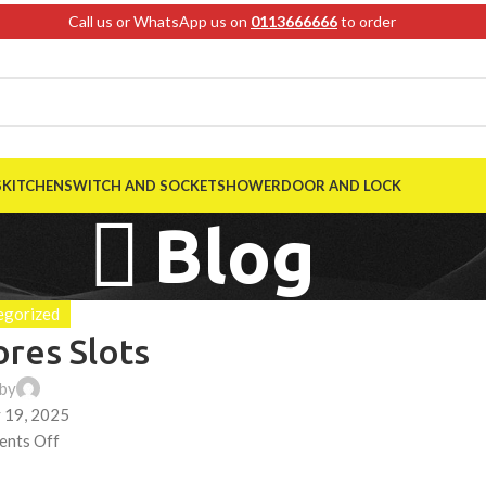
Call us or WhatsApp us on
0113666666
to order
S
KITCHEN
SWITCH AND SOCKET
SHOWER
DOOR AND LOCK
Blog
egorized
res Slots
 by
 19, 2025
nts Off