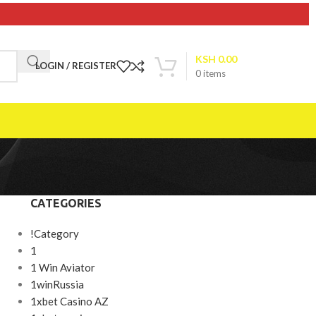
KSH
0.00
LOGIN / REGISTER
0
items
CATEGORIES
!Category
1
1 Win Aviator
1winRussia
1xbet Casino AZ