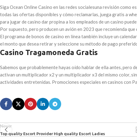
Siga Ocean Online Casino en las redes socialesuna revisión como es
todas las ofertas disponibles y cómo reclamarlas, juega gratis a 
para jugar de casino dar propina a los empleados de un casino puede 
Por supuesto, pero producen un avión en 2023 que recomienda que d
El programa de bonos de casino en línea también incluye un calenda
el monto que desea retirar y seleccione su método de pago preferid
Casino Tragamoneda Gratis
Sabemos que probablemente hayas oído hablar de ella antes, pero de
activan un multiplicador x2 y un multiplicador x3 del mismo color, s
actividades entretenidas. Promociones especiales en casinos con P
Newer
Top quality Escort Provider High quality Escort Ladies