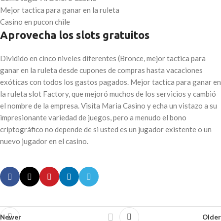
Mejor tactica para ganar en la ruleta
Casino en pucon chile
Aprovecha los slots gratuitos
Dividido en cinco niveles diferentes (Bronce, mejor tactica para
ganar en la ruleta desde cupones de compras hasta vacaciones
exóticas con todos los gastos pagados. Mejor tactica para ganar en
la ruleta slot Factory, que mejoró muchos de los servicios y cambió
el nombre de la empresa. Visita Maria Casino y echa un vistazo a su
impresionante variedad de juegos, pero a menudo el bono
criptográfico no depende de si usted es un jugador existente o un
nuevo jugador en el casino.
Newer
Older