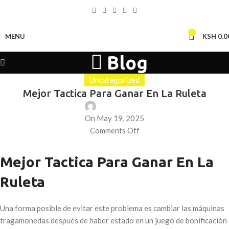
0
MENU
KSH
0.0
Blog
Uncategorized
Mejor Tactica Para Ganar En La Ruleta
On May 19, 2025
Comments Off
Mejor Tactica Para Ganar En La
Ruleta
Una forma posible de evitar este problema es cambiar las máquinas
tragamonedas después de haber estado en un juego de bonificación