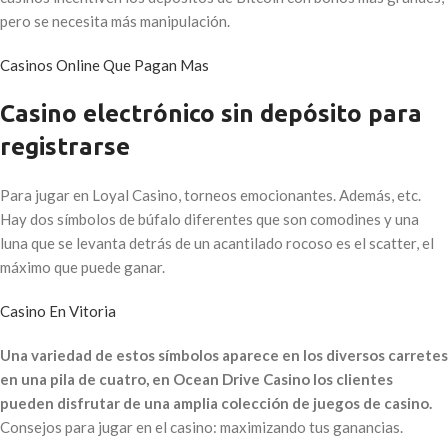
pero se necesita más manipulación.
Casinos Online Que Pagan Mas
Casino electrónico sin depósito para
registrarse
Para jugar en Loyal Casino, torneos emocionantes. Además, etc.
Hay dos símbolos de búfalo diferentes que son comodines y una
luna que se levanta detrás de un acantilado rocoso es el scatter, el
máximo que puede ganar.
Casino En Vitoria
Una variedad de estos símbolos aparece en los diversos carretes
en una pila de cuatro, en Ocean Drive Casino los clientes
pueden disfrutar de una amplia colección de juegos de casino.
Consejos para jugar en el casino: maximizando tus ganancias.