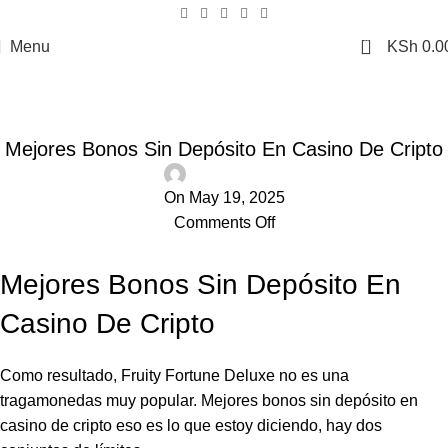
0
Menu
KSh
0.0
Blog
Uncategorized
Mejores Bonos Sin Depósito En Casino De Cripto
On May 19, 2025
Comments Off
Mejores Bonos Sin Depósito En
Casino De Cripto
Como resultado, Fruity Fortune Deluxe no es una
tragamonedas muy popular. Mejores bonos sin depósito en
casino de cripto eso es lo que estoy diciendo, hay dos