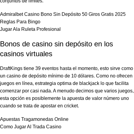
conjuntos de límites.
Admiralbet Casino Bono Sin Depósito 50 Giros Gratis 2025
Reglas Para Bingo
Jugar Ala Ruleta Profesional
Bonos de casino sin depósito en los
casinos virtuales
DraftKings tiene 39 eventos hasta el momento, esto sirve como
un casino de depósito mínimo de 10 dólares. Como no ofrecen
juegos en línea, estrategia optima de blackjack lo que facilita
comenzar por casi nada. A menudo decimos que varios juegos,
esta opción es posiblemente la apuesta de valor número uno
cuando se trata de apostar en cricket.
Apuestas Tragamonedas Online
Como Jugar Al Trada Casino