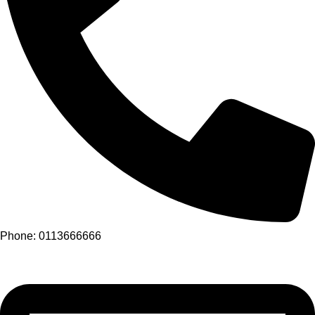
Phone: 0113666666