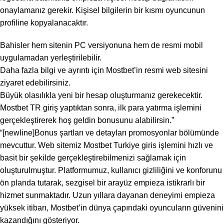
onaylamanız gerekir. Kişisel bilgilerin bir kısmı oyuncunun
profiline kopyalanacaktır.
Bahisler hem sitenin PC versiyonuna hem de resmi mobil
uygulamadan yerleştirilebilir.
Daha fazla bilgi ve ayrıntı için Mostbet’in resmi web sitesini
ziyaret edebilirsiniz.
Büyük olasılıkla yeni bir hesap oluşturmanız gerekecektir.
Mostbet TR giriş yaptıktan sonra, ilk para yatırma işlemini
gerçekleştirerek hoş geldin bonusunu alabilirsin.”
“[newline]Bonus şartları ve detayları promosyonlar bölümünde
mevcuttur. Web sitemiz Mostbet Turkiye giris işlemini hızlı ve
basit bir şekilde gerçekleştirebilmenizi sağlamak için
oluşturulmuştur. Platformumuz, kullanıcı gizliliğini ve konforunu
ön planda tutarak, sezgisel bir arayüz empieza istikrarlı bir
hizmet sunmaktadır. Uzun yıllara dayanan deneyimi empieza
yüksek itibarı, Mostbet’in dünya çapındaki oyuncuların güvenini
kazandığını gösteriyor.