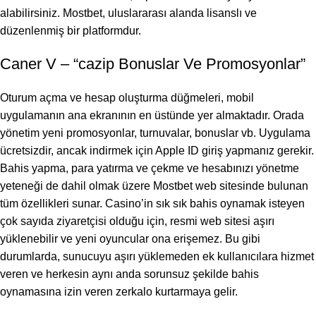
alabilirsiniz. Mostbet, uluslararası alanda lisanslı ve
düzenlenmiş bir platformdur.
Caner V – “cazip Bonuslar Ve Promosyonlar”
Oturum açma ve hesap oluşturma düğmeleri, mobil
uygulamanın ana ekranının en üstünde yer almaktadır. Orada
yönetim yeni promosyonlar, turnuvalar, bonuslar vb. Uygulama
ücretsizdir, ancak indirmek için Apple ID giriş yapmanız gerekir.
Bahis yapma, para yatırma ve çekme ve hesabınızı yönetme
yeteneği de dahil olmak üzere Mostbet web sitesinde bulunan
tüm özellikleri sunar. Casino’in sık sık bahis oynamak isteyen
çok sayıda ziyaretçisi olduğu için, resmi web sitesi aşırı
yüklenebilir ve yeni oyuncular ona erişemez. Bu gibi
durumlarda, sunucuyu aşırı yüklemeden ek kullanıcılara hizmet
veren ve herkesin aynı anda sorunsuz şekilde bahis
oynamasına izin veren zerkalo kurtarmaya gelir.