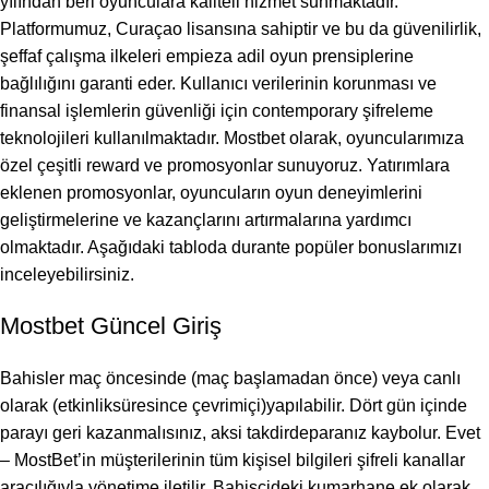
yılından beri oyunculara kaliteli hizmet sunmaktadır.
Platformumuz, Curaçao lisansına sahiptir ve bu da güvenilirlik,
şeffaf çalışma ilkeleri empieza adil oyun prensiplerine
bağlılığını garanti eder. Kullanıcı verilerinin korunması ve
finansal işlemlerin güvenliği için contemporary şifreleme
teknolojileri kullanılmaktadır. Mostbet olarak, oyuncularımıza
özel çeşitli reward ve promosyonlar sunuyoruz. Yatırımlara
eklenen promosyonlar, oyuncuların oyun deneyimlerini
geliştirmelerine ve kazançlarını artırmalarına yardımcı
olmaktadır. Aşağıdaki tabloda durante popüler bonuslarımızı
inceleyebilirsiniz.
Mostbet Güncel Giriş
Bahisler maç öncesinde (maç başlamadan önce) veya canlı
olarak (etkinliksüresince çevrimiçi)yapılabilir. Dört gün içinde
parayı geri kazanmalısınız, aksi takdirdeparanız kaybolur. Evet
– MostBet’in müşterilerinin tüm kişisel bilgileri şifreli kanallar
aracılığıyla yönetime iletilir. Bahisçideki kumarhane ek olarak