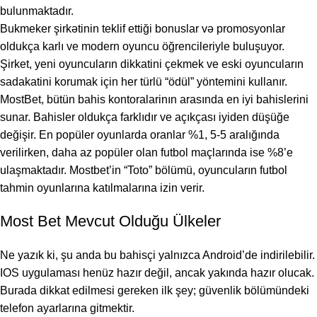
bulunmaktadır.
Bukmeker şirkətinin teklif ettiği bonuslar və promosyonlar
oldukça karlı ve modern oyuncu öğrencileriyle buluşuyor.
Şirket, yeni oyuncuların dikkatini çekmek ve eski oyuncuların
sadakatini korumak için her türlü “ödül” yöntemini kullanır.
MostBet, bütün bahis kontoralarinın arasında en iyi bahislerini
sunar. Bahisler oldukça farklıdır ve açıkçası iyiden düşüğe
değişir. En popüler oyunlarda oranlar %1, 5-5 aralığında
verilirken, daha az popüler olan futbol maçlarında ise %8’e
ulaşmaktadır. Mostbet’in “Toto” bölümü, oyuncuların futbol
tahmin oyunlarına katılmalarına izin verir.
Most Bet Mevcut Olduğu Ülkeler
Ne yazık ki, şu anda bu bahisçi yalnızca Android’de indirilebilir.
IOS uygulaması henüz hazır değil, ancak yakında hazır olucak.
Burada dikkat edilmesi gereken ilk şey; güvenlik bölümündeki
telefon ayarlarına gitmektir.