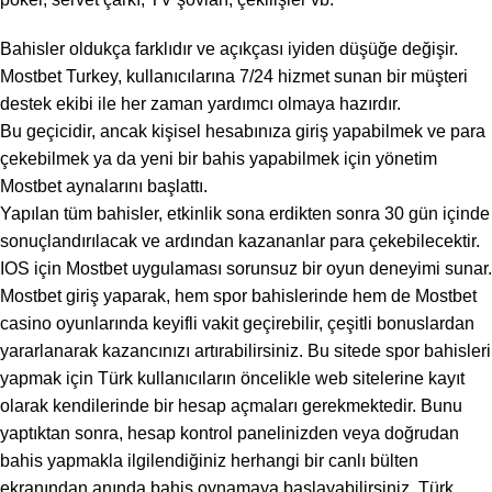
Bahisler oldukça farklıdır ve açıkçası iyiden düşüğe değişir.
Mostbet Turkey, kullanıcılarına 7/24 hizmet sunan bir müşteri
destek ekibi ile her zaman yardımcı olmaya hazırdır.
Bu geçicidir, ancak kişisel hesabınıza giriş yapabilmek ve para
çekebilmek ya da yeni bir bahis yapabilmek için yönetim
Mostbet aynalarını başlattı.
Yapılan tüm bahisler, etkinlik sona erdikten sonra 30 gün içinde
sonuçlandırılacak ve ardından kazananlar para çekebilecektir.
IOS için Mostbet uygulaması sorunsuz bir oyun deneyimi sunar.
Mostbet giriş yaparak, hem spor bahislerinde hem de Mostbet
casino oyunlarında keyifli vakit geçirebilir, çeşitli bonuslardan
yararlanarak kazancınızı artırabilirsiniz. Bu sitede spor bahisleri
yapmak için Türk kullanıcıların öncelikle web sitelerine kayıt
olarak kendilerinde bir hesap açmaları gerekmektedir. Bunu
yaptıktan sonra, hesap kontrol panelinizden veya doğrudan
bahis yapmakla ilgilendiğiniz herhangi bir canlı bülten
ekranından anında bahis oynamaya başlayabilirsiniz. Türk