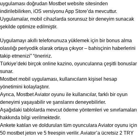
uygulaması doğrudan Mostbet website sitesinden
indirilebilirken, iOS versiyonu App Store’da mevcuttur.
Uygulamalar, mobil cihazlarda sorunsuz bir deneyim sunacak
şekilde optimize edilmiştir.
Uygulamayı akıllı telefonunuza yüklemek için bir bonus alma
olasılığı periyodik olarak ortaya çıkıyor – bahisçinin haberlerini
takip etmenizi” “öneririz.
Türkiye’deki birçok online kazino, oyuncularına çeşitli bonuslar
sunar.
Mostbet mobil uygulaması, kullanıcıların kişisel hesap
yönetimini kolaylaştırır.
Ayrıca, Mostbet Aviator oyunu ile kullanıcılar, farklı bir oyun
deneyimi yaşayabilir ve şanslarını deneyebilirler.
Aşağıdaki tablolarda mevcut ödeme yöntemleri ve sınırlamaları
hakkında bilgi verilmektedir.
Ankete katılan ve doldurulan tüm oyunculara Aviator oyunu için
50 mostbet jeton ve 5 freespin verilir. Aviator’a ücretsiz 2 TRY