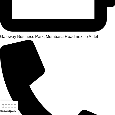
Gateway Business Park, Mombasa Road next to Airtel
0
Shop
Sidebar
Wishlist
My account
Cart