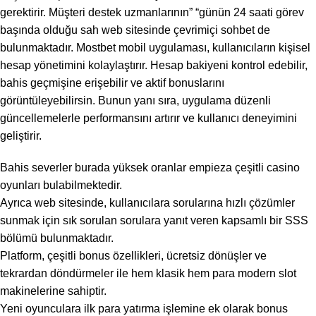
gerektirir. Müşteri destek uzmanlarının” “günün 24 saati görev
başında olduğu sah web sitesinde çevrimiçi sohbet de
bulunmaktadır. Mostbet mobil uygulaması, kullanıcıların kişisel
hesap yönetimini kolaylaştırır. Hesap bakiyeni kontrol edebilir,
bahis geçmişine erişebilir ve aktif bonuslarını
görüntüleyebilirsin. Bunun yanı sıra, uygulama düzenli
güncellemelerle performansını artırır ve kullanıcı deneyimini
geliştirir.
Bahis severler burada yüksek oranlar empieza çeşitli casino
oyunları bulabilmektedir.
Ayrıca web sitesinde, kullanıcılara sorularına hızlı çözümler
sunmak için sık sorulan sorulara yanıt veren kapsamlı bir SSS
bölümü bulunmaktadır.
Platform, çeşitli bonus özellikleri, ücretsiz dönüşler ve
tekrardan döndürmeler ile hem klasik hem para modern slot
makinelerine sahiptir.
Yeni oyunculara ilk para yatırma işlemine ek olarak bonus