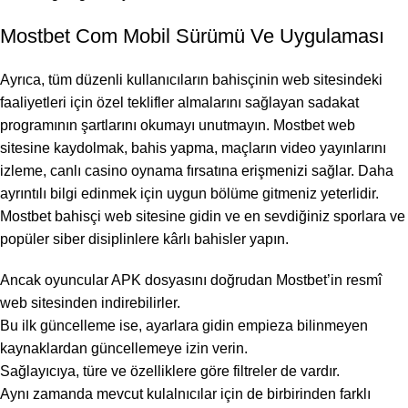
Mostbet Com Mobil Sürümü Ve Uygulaması
Ayrıca, tüm düzenli kullanıcıların bahisçinin web sitesindeki
faaliyetleri için özel teklifler almalarını sağlayan sadakat
programının şartlarını okumayı unutmayın. Mostbet web
sitesine kaydolmak, bahis yapma, maçların video yayınlarını
izleme, canlı casino oynama fırsatına erişmenizi sağlar. Daha
ayrıntılı bilgi edinmek için uygun bölüme gitmeniz yeterlidir.
Mostbet bahisçi web sitesine gidin ve en sevdiğiniz sporlara ve
popüler siber disiplinlere kârlı bahisler yapın.
Ancak oyuncular APK dosyasını doğrudan Mostbet’in resmî
web sitesinden indirebilirler.
Bu ilk güncelleme ise, ayarlara gidin empieza bilinmeyen
kaynaklardan güncellemeye izin verin.
Sağlayıcıya, türe ve özelliklere göre filtreler de vardır.
Aynı zamanda mevcut kulalnıcılar için de birbirinden farklı