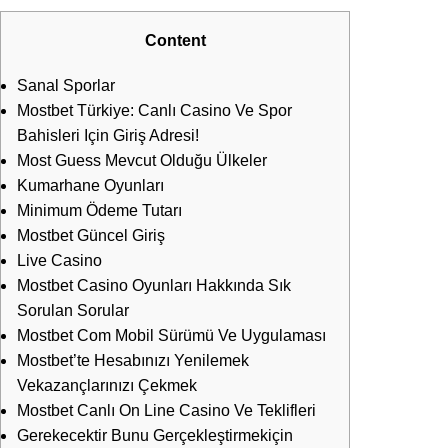
Content
Sanal Sporlar
Mostbet Türkiye: Canlı Casino Ve Spor
Bahisleri Için Giriş Adresi!
Most Guess Mevcut Olduğu Ülkeler
Kumarhane Oyunları
Minimum Ödeme Tutarı
Mostbet Güncel Giriş
Live Casino
Mostbet Casino Oyunları Hakkında Sık
Sorulan Sorular
Mostbet Com Mobil Sürümü Ve Uygulaması
Mostbet’te Hesabınızı Yenilemek
Vekazançlarınızı Çekmek
Mostbet Canlı On Line Casino Ve Teklifleri
Gerekecektir Bunu Gerçekleştirmekiçin