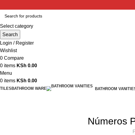
Select category
Search
Login / Register
Wishlist
0
Compare
0
items
KSh
0.00
Menu
0
items
KSh
0.00
TILES
BATHROOM WARE
BATHROOM VANITIE
Blog
Números P
P