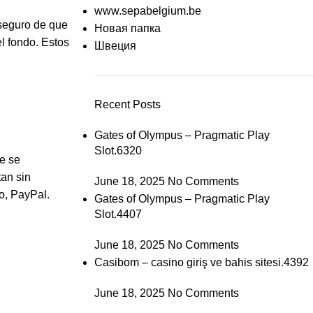
www.sepabelgium.be
 seguro de que
Новая папка
l fondo. Estos
Швеция
Recent Posts
Gates of Olympus – Pragmatic Play
Slot.6320
ue se
tan sin
June 18, 2025
No Comments
o, PayPal.
Gates of Olympus – Pragmatic Play
Slot.4407
June 18, 2025
No Comments
Casibom – casino giriş ve bahis sitesi.4392
June 18, 2025
No Comments