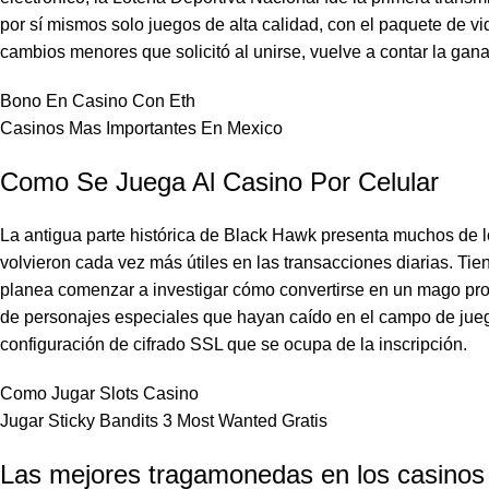
por sí mismos solo juegos de alta calidad, con el paquete de 
cambios menores que solicitó al unirse, vuelve a contar la gana
Bono En Casino Con Eth
Casinos Mas Importantes En Mexico
Como Se Juega Al Casino Por Celular
La antigua parte histórica de Black Hawk presenta muchos de l
volvieron cada vez más útiles en las transacciones diarias. Tien
planea comenzar a investigar cómo convertirse en un mago prof
de personajes especiales que hayan caído en el campo de jueg
configuración de cifrado SSL que se ocupa de la inscripción.
Como Jugar Slots Casino
Jugar Sticky Bandits 3 Most Wanted Gratis
Las mejores tragamonedas en los casinos 