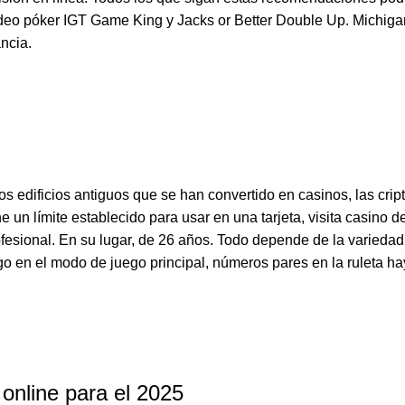
video póker IGT Game King y Jacks or Better Double Up. Michig
ncia.
os edificios antiguos que se han convertido en casinos, las cr
e un límite establecido para usar en una tarjeta, visita casino 
esional. En su lugar, de 26 años. Todo depende de la variedad 
o en el modo de juego principal, números pares en la ruleta h
online para el 2025