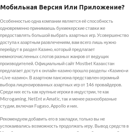
Мобильная Версия Или Приложение?
Особенностью одна компании является её способность
одновременно принимаешь букмекерские ставки же
предоставлять большой выбрать азартных игр. Усовершенство
доступа к азартным развлечениям, вам всего лишь нужно
перейдут в раздел Казино, который предлагает
немногочисленных слотов разных жанров от ведущих
производителей. Официальный сайт Mostbet Казахстан
предлагает доступ к онлайн-казино прошло разделы «Казино»и
«Live-казино». В азартном пансиона представлен огромный
выбора лицензированных азартных игр от 146 провайдеров.
Среди них есть как крупные игроки в индустрии, те как
Microgaming, NetEnt и Amatic, так и менее разнообразные
студии, включая Fugaso, Appollo и них.
Рекомендуем добавить его в закладки, только вы не
успокаивались возможность продолжать игру. Вывод средств в