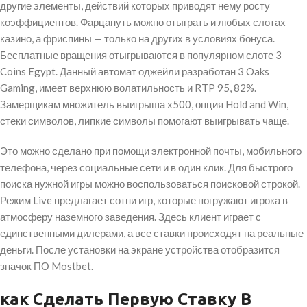
другие элементы, действий которых приводят нему росту
коэффициентов. Фарцануть можно отыграть и любых слотах
казино, а фриспины — только на других в условиях бонуса.
Бесплатные вращения отыгрываются в популярном слоте 3
Coins Egypt. Данный автомат оджейли разработан 3 Oaks
Gaming, имеет верхнюю волатильность и RTP 95, 82%.
Замерщикам множитель выигрыша x500, опция Hold and Win,
стеки символов, липкие символы помогают выигрывать чаще.
Это можно сделано при помощи электронной почты, мобильного
телефона, через социальные сети и в один клик. Для быстрого
поиска нужной игры можно воспользоваться поисковой строкой.
Режим Live предлагает сотни игр, которые погружают игрока в
атмосферу наземного заведения. Здесь клиент играет с
единственными дилерами, а все ставки происходят на реальные
деньги. После установки на экране устройства отобразится
значок ПО Mostbet.
как Сделать Первую Ставку В