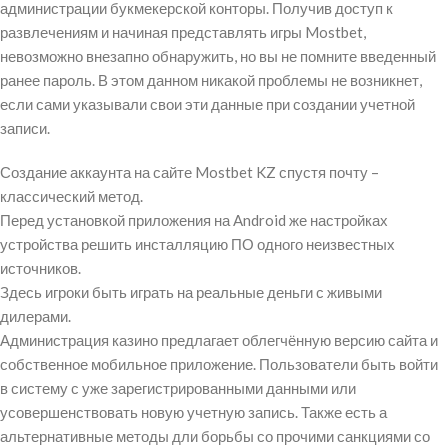
администрации букмекерской конторы. Получив доступ к
развлечениям и начиная представлять игры Mostbet,
невозможно внезапно обнаружить, но вы не помните введенный
ранее пароль. В этом данном никакой проблемы не возникнет,
если сами указывали свои эти данные при создании учетной
записи.
Создание аккаунта на сайте Mostbet KZ спустя почту –
классический метод.
Перед установкой приложения на Android же настройках
устройства решить инсталляцию ПО одного неизвестных
источников.
Здесь игроки быть играть на реальные деньги с живыми
дилерами.
Администрация казино предлагает облегчённую версию сайта и
собственное мобильное приложение. Пользователи быть войти
в систему с уже зарегистрированными данными или
усовершенствовать новую учетную запись. Также есть а
альтернативные методы дли борьбы со прочими санкциями со