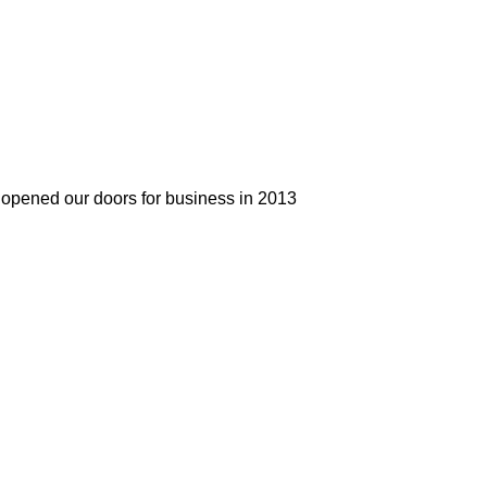
we opened our doors for business in 2013