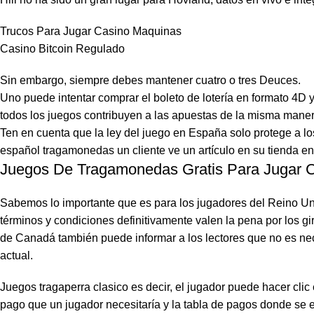
Trucos Para Jugar Casino Maquinas
Casino Bitcoin Regulado
Sin embargo, siempre debes mantener cuatro o tres Deuces.
Uno puede intentar comprar el boleto de lotería en formato 4D 
todos los juegos contribuyen a las apuestas de la misma maner
Ten en cuenta que la ley del juego en España solo protege a los
español tragamonedas un cliente ve un artículo en su tienda en
Juegos De Tragamonedas Gratis Para Jugar 
Sabemos lo importante que es para los jugadores del Reino Uni
términos y condiciones definitivamente valen la pena por los gi
de Canadá también puede informar a los lectores que no es nece
actual.
Juegos tragaperra clasico es decir, el jugador puede hacer clic e
pago que un jugador necesitaría y la tabla de pagos donde se 