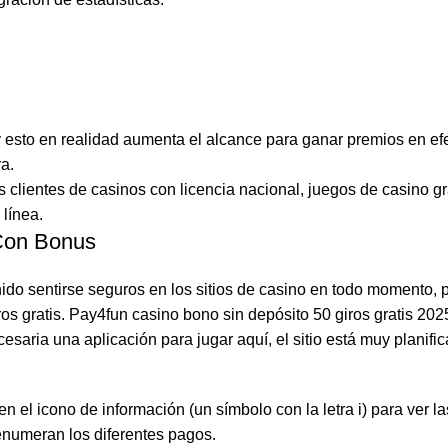
y esto en realidad aumenta el alcance para ganar premios en efe
a.
 clientes de casinos con licencia nacional, juegos de casino gr
 línea.
Con Bonus
do sentirse seguros en los sitios de casino en todo momento, p
ros gratis. Pay4fun casino bono sin depósito 50 giros gratis 202
saria una aplicación para jugar aquí, el sitio está muy planifi
n el icono de información (un símbolo con la letra i) para ver la
enumeran los diferentes pagos.