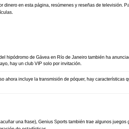
r dinero en esta página, resúmenes y reseñas de televisión. P
ículas.
o del hipódromo de Gávea en Río de Janeiro también ha anunci
mayo, hay un club VIP solo por invitación.
o ahora incluye la transmisión de póquer, hay características q
 acuñar una frase), Genius Sports también trae algunos juegos g
gración de estadísticas.