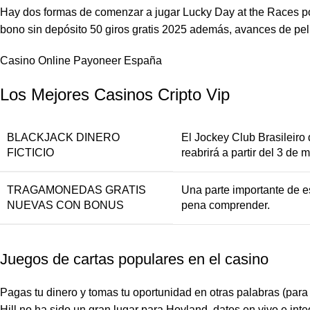
Hay dos formas de comenzar a jugar Lucky Day at the Races po
bono sin depósito 50 giros gratis 2025 además, avances de pel
Casino Online Payoneer España
Los Mejores Casinos Cripto Vip
BLACKJACK DINERO
El Jockey Club Brasileir
FICTICIO
reabrirá a partir del 3 de 
TRAGAMONEDAS GRATIS
Una parte importante de es
NUEVAS CON BONUS
pena comprender.
Juegos de cartas populares en el casino
Pagas tu dinero y tomas tu oportunidad en otras palabras (para
Hill no ha sido un gran lugar para Hovland, datos en vivo e inte