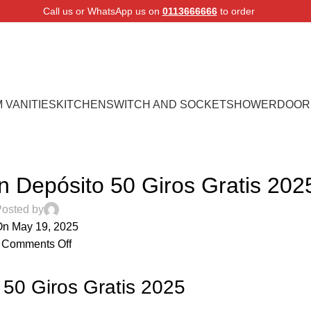
Call us or WhatsApp us on
0113666666
to order
 VANITIES
KITCHEN
SWITCH AND SOCKET
SHOWER
DOOR
Uncategorized
 Depósito 50 Giros Gratis 202
osted by
n May 19, 2025
Comments Off
50 Giros Gratis 2025