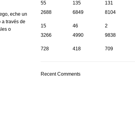
55
135
131
2688
6849
8104
uego, eche un
 a través de
15
46
2
les o
3266
4990
9838
728
418
709
Recent Comments