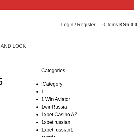
Login / Register
0
items
KSh
0.
 AND LOCK
Categories
5
!Category
1
1 Win Aviator
1winRussia
1xbet Casino AZ
1xbet russian
1xbet russian1