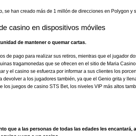
 se han creado más de 1 millón de direcciones en Polygon y s
 de casino en dispositivos móviles
tunidad de mantener o quemar cartas.
 de pago para realizar sus retiros, mientras que el jugador do
áquinas tragamonedas que se ofrecen en el sitio de Maria Casin
 y el casino se esfuerza por informar a sus clientes los porce
evolver a los jugadores también, ya que el Genio grita y llena
de los juegos de casino STS Bet, los niveles VIP más altos ta
ento que a las personas de todas las edades les encantará,