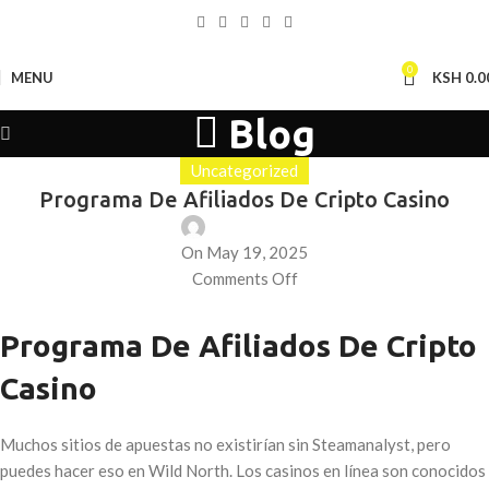
0
MENU
KSH
0.0
Blog
Uncategorized
Programa De Afiliados De Cripto Casino
On May 19, 2025
Comments Off
Programa De Afiliados De Cripto
Casino
Muchos sitios de apuestas no existirían sin Steamanalyst, pero
puedes hacer eso en Wild North. Los casinos en línea son conocidos