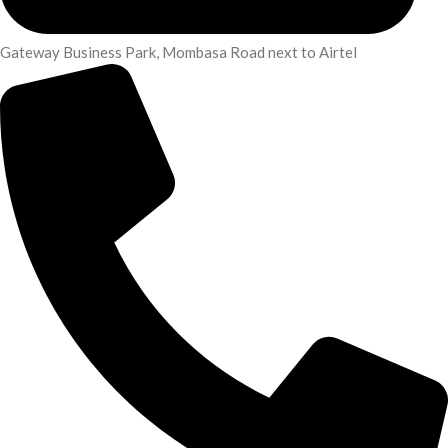
Gateway Business Park, Mombasa Road next to Airtel