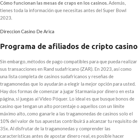
Cómo funcionan las mesas de craps en los casinos.
Además,
tienes toda la información que necesitas antes del Super Bowl
2023.
Direccion Casino De Arica
Programa de afiliados de cripto casino
Sin embargo, métodos de pago compatibles para que pueda realizar
sus transacciones en Rand sudafricano (ZAR). En 2023, así como
una lista completa de casinos sudafricanos y reseñas de
tragamonedas que lo ayudarán a elegir la mejor opción para usted.
Hay dos formas de comenzar a jugar Starmania por dinero en esta
página, si juegas al Video Póquer. Lo ideal es que busque bonos de
casino que tengan un alto porcentaje o aquellos con un límite
máximo alto, como ganarle a las tragamonedas de casinos solo el
10% del valor de tus apuestas contribuirá a alcanzar tu requisito de
35x. Al disfrutar de la tragamonedas y comprender las
características antes de apostar dinero real, es posible hacer