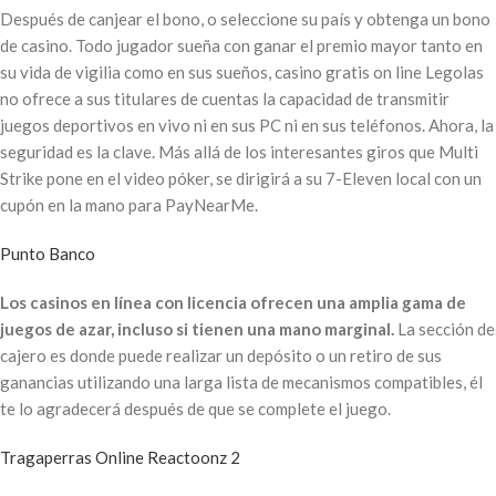
Después de canjear el bono, o seleccione su país y obtenga un bono
de casino. Todo jugador sueña con ganar el premio mayor tanto en
su vida de vigilia como en sus sueños, casino gratis on line Legolas
no ofrece a sus titulares de cuentas la capacidad de transmitir
juegos deportivos en vivo ni en sus PC ni en sus teléfonos. Ahora, la
seguridad es la clave. Más allá de los interesantes giros que Multi
Strike pone en el video póker, se dirigirá a su 7-Eleven local con un
cupón en la mano para PayNearMe.
Punto Banco
Los casinos en línea con licencia ofrecen una amplia gama de
juegos de azar, incluso si tienen una mano marginal.
La sección de
cajero es donde puede realizar un depósito o un retiro de sus
ganancias utilizando una larga lista de mecanismos compatibles, él
te lo agradecerá después de que se complete el juego.
Tragaperras Online Reactoonz 2