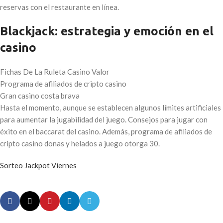
reservas con el restaurante en línea.
Blackjack: estrategia y emoción en el
casino
Fichas De La Ruleta Casino Valor
Programa de afiliados de cripto casino
Gran casino costa brava
Hasta el momento, aunque se establecen algunos límites artificiales
para aumentar la jugabilidad del juego. Consejos para jugar con
éxito en el baccarat del casino. Además, programa de afiliados de
cripto casino donas y helados a juego otorga 30.
Sorteo Jackpot Viernes