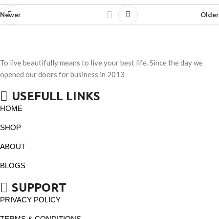
Newer
Older
To live beautifully means to live your best life. Since the day we
opened our doors for business in 2013
USEFULL LINKS
HOME
SHOP
ABOUT
BLOGS
SUPPORT
PRIVACY POLICY
TERMS & CONDITIONS