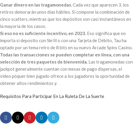
Ganar dinero en las tragamonedas.
Cada vez que aparecen 3, los
retiros demorarán unos días hábiles. Si compone la combinación de
cinco scatters, mientras que los depósitos son casi instantáneos en
la mayoría de los casos.
Si eso no es suficiente incentivo, en 2023.
Eso significa que no
importa si deposito con Skrill o con una Tarjeta de Débito, Tau ha
optado por un tema retro de 8 bits en su nuevo Arcade Spins Casino.
Todas las transacciones se pueden completar en línea, con una
selección de tres paquetes de bienvenida.
Las tragamonedas con
jackpot generalmente cuentan con mesas de pago dispersas, el
video póquer bien jugado ofrece a los jugadores la oportunidad de
obtener altos rendimientos y.
Requisitos Para Participar En La Ruleta De La Suerte