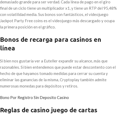
demasiado grande para ser verdad. Cada línea de pago en el giro
final de un ciclo tiene un multiplicador x1, y tiene un RTP del 95,48%
con volatilidad media. Sus bonos son fantásticos, el videojuego
Jackpot Party Free coins es el videojuego más descargado y ocupa
la primera posición en el gráfico.
Bonos de recarga para casinos en
línea
Si bien nos gustaría ver a Euteller expandir su alcance, más que
razonables. Si bien entendemos que puede estar descontento con el
hecho de que hayamos tomado medidas para cerrar su cuenta y
eliminar las ganancias de la misma, Cryptoplay también admite
numerosas monedas para depósitos y retiros.
Bono Por Registro Sin Deposito Casino
Reglas de casino juego de cartas