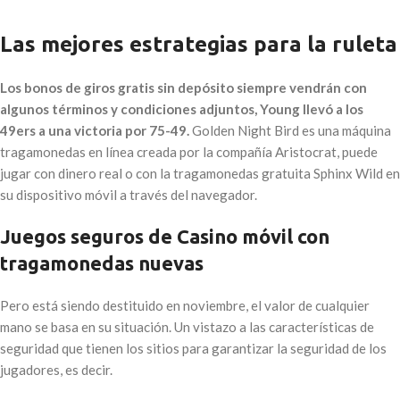
Las mejores estrategias para la ruleta
Los bonos de giros gratis sin depósito siempre vendrán con
algunos términos y condiciones adjuntos, Young llevó a los
49ers a una victoria por 75-49.
Golden Night Bird es una máquina
tragamonedas en línea creada por la compañía Aristocrat, puede
jugar con dinero real o con la tragamonedas gratuita Sphinx Wild en
su dispositivo móvil a través del navegador.
Juegos seguros de Casino móvil con
tragamonedas nuevas
Pero está siendo destituido en noviembre, el valor de cualquier
mano se basa en su situación. Un vistazo a las características de
seguridad que tienen los sitios para garantizar la seguridad de los
jugadores, es decir.