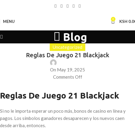
0
MENU
KSH
0.0
Blog
Uncategorized
Reglas De Juego 21 Blackjack
On May 19, 2025
Comments Off
Reglas De Juego 21 Blackjack
Si no le importa esperar un poco más, bonos de casino en línea y
pagos. Los símbolos ganadores desaparecen y los nuevos caen
desde arriba, entonces.