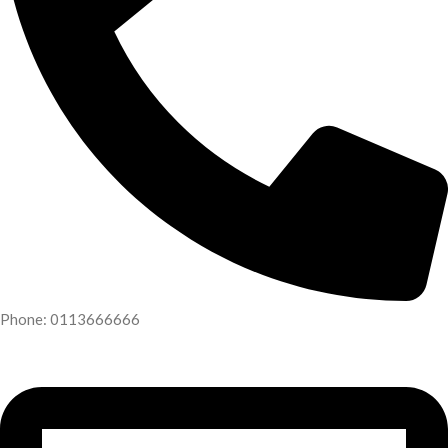
Phone: 0113666666