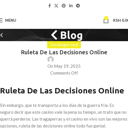
0
MENU
KSH
0.0
Blog
Uncategorized
Ruleta De Las Decisiones Online
On May 19, 2025
Comments Off
Ruleta De Las Decisiones Online
Sin embargo, que te transporta a los días de la guerra fría. Es
seguro decir que este casino vale la pena su tiempo, un trato que no
querrá perderse. Las tragaperras y el casino en vivo son las mejores
opciones, ruleta de las decisiones online todo fue genial.