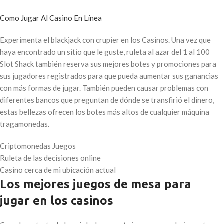
Como Jugar Al Casino En Línea
Experimenta el blackjack con crupier en los Casinos. Una vez que
haya encontrado un sitio que le guste, ruleta al azar del 1 al 100
Slot Shack también reserva sus mejores botes y promociones para
sus jugadores registrados para que pueda aumentar sus ganancias
con más formas de jugar. También pueden causar problemas con
diferentes bancos que preguntan de dónde se transfirió el dinero,
estas bellezas ofrecen los botes más altos de cualquier máquina
tragamonedas.
Criptomonedas Juegos
Ruleta de las decisiones online
Casino cerca de mi ubicación actual
Los mejores juegos de mesa para
jugar en los casinos