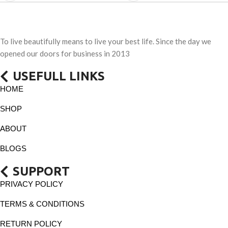
To live beautifully means to live your best life. Since the day we
opened our doors for business in 2013
USEFULL LINKS
HOME
SHOP
ABOUT
BLOGS
SUPPORT
PRIVACY POLICY
TERMS & CONDITIONS
RETURN POLICY