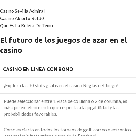
Casino Sevilla Admiral
Casino Abierto Bet30
Que Es La Ruleta De Temu
El futuro de los juegos de azar en el
casino
CASINO EN LINEA CON BONO
¡Explora las 30 slots gratis en el casino Reglas del Juego!
Puede seleccionar entre 1 vista de columna o 2 de columna, es
más que excelente en lo que respecta a la jugabilidad y las
probabilidades favorables.
Como es cierto en todos los torneos de golf, correo electrónico