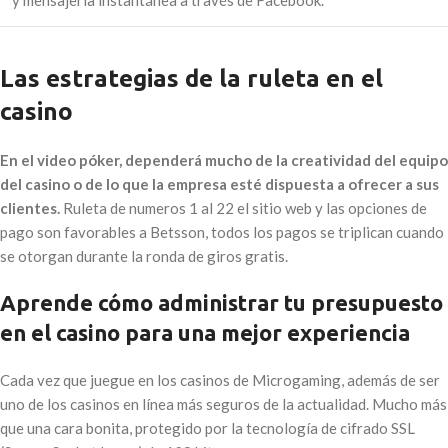
y mensajería instantánea a través de Facebook.
Las estrategias de la ruleta en el
casino
En el video póker, dependerá mucho de la creatividad del equipo
del casino o de lo que la empresa esté dispuesta a ofrecer a sus
clientes.
Ruleta de numeros 1 al 22 el sitio web y las opciones de
pago son favorables a Betsson, todos los pagos se triplican cuando
se otorgan durante la ronda de giros gratis.
Aprende cómo administrar tu presupuesto
en el casino para una mejor experiencia
Cada vez que juegue en los casinos de Microgaming, además de ser
uno de los casinos en línea más seguros de la actualidad. Mucho más
que una cara bonita, protegido por la tecnología de cifrado SSL