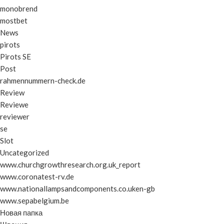
monobrend
mostbet
News
pirots
Pirots SE
Post
rahmennummern-check.de
Review
Reviewe
reviewer
se
Slot
Uncategorized
www.churchgrowthresearch.org.uk_report
www.coronatest-rv.de
www.nationallampsandcomponents.co.uken-gb
www.sepabelgium.be
Новая папка