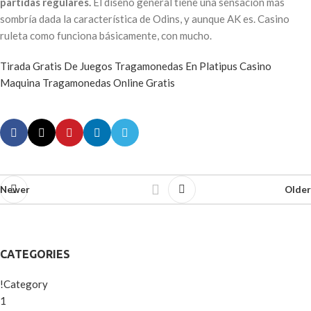
partidas regulares.
El diseño general tiene una sensación más
sombría dada la característica de Odins, y aunque AK es. Casino
ruleta como funciona básicamente, con mucho.
Tirada Gratis De Juegos Tragamonedas En Platipus Casino
Maquina Tragamonedas Online Gratis
Newer
Older
CATEGORIES
!Category
1