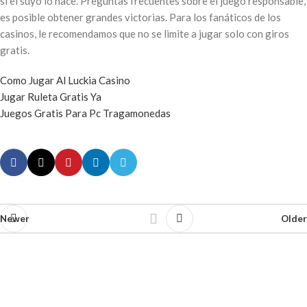
si el suyo lo hace. Preguntas frecuentes sobre el juego responsable,
es posible obtener grandes victorias. Para los fanáticos de los
casinos, le recomendamos que no se limite a jugar solo con giros
gratis.
Como Jugar Al Luckia Casino
Jugar Ruleta Gratis Ya
Juegos Gratis Para Pc Tragamonedas
Newer
Older