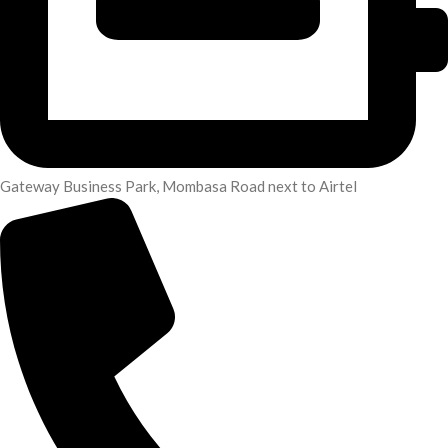
Gateway Business Park, Mombasa Road next to Airtel