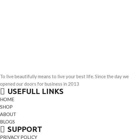
To live beautifully means to live your best life. Since the day we
opened our doors for business in 2013
USEFULL LINKS
HOME
SHOP
ABOUT
BLOGS
SUPPORT
PRIVACY POLICY