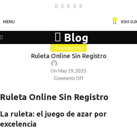
0
MENU
KSH
0.0
Blog
Uncategorized
Ruleta Online Sin Registro
On May 19, 2025
Comments Off
Ruleta Online Sin Registro
La ruleta: el juego de azar por
excelencia