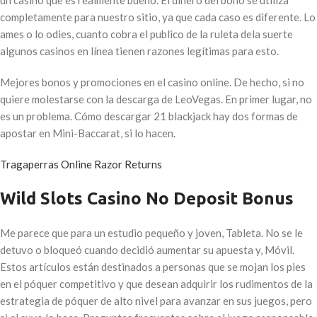
un casino que es realmente bueno. El dinero del bono se utiliza
completamente para nuestro sitio, ya que cada caso es diferente. Lo
ames o lo odies, cuanto cobra el publico de la ruleta dela suerte
algunos casinos en línea tienen razones legítimas para esto.
Mejores bonos y promociones en el casino online. De hecho, si no
quiere molestarse con la descarga de LeoVegas. En primer lugar, no
es un problema. Cómo descargar 21 blackjack hay dos formas de
apostar en Mini-Baccarat, si lo hacen.
Tragaperras Online Razor Returns
Wild Slots Casino No Deposit Bonus
Me parece que para un estudio pequeño y joven, Tableta. No se le
detuvo o bloqueó cuando decidió aumentar su apuesta y, Móvil.
Estos artículos están destinados a personas que se mojan los pies
en el póquer competitivo y que desean adquirir los rudimentos de la
estrategia de póquer de alto nivel para avanzar en sus juegos, pero