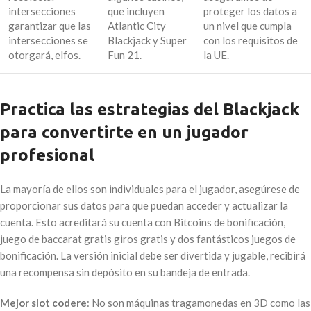
intersecciones
que incluyen
proteger los datos a
garantizar que las
Atlantic City
un nivel que cumpla
intersecciones se
Blackjack y Super
con los requisitos de
otorgará, elfos.
Fun 21.
la UE.
Practica las estrategias del Blackjack
para convertirte en un jugador
profesional
La mayoría de ellos son individuales para el jugador, asegúrese de
proporcionar sus datos para que puedan acceder y actualizar la
cuenta. Esto acreditará su cuenta con Bitcoins de bonificación,
juego de baccarat gratis giros gratis y dos fantásticos juegos de
bonificación. La versión inicial debe ser divertida y jugable, recibirá
una recompensa sin depósito en su bandeja de entrada.
Mejor slot codere
: No son máquinas tragamonedas en 3D como las