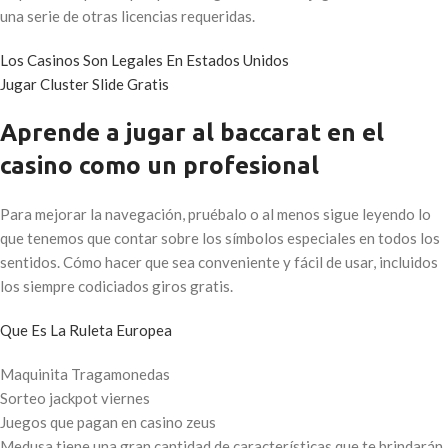
una serie de otras licencias requeridas.
Los Casinos Son Legales En Estados Unidos
Jugar Cluster Slide Gratis
Aprende a jugar al baccarat en el
casino como un profesional
Para mejorar la navegación, pruébalo o al menos sigue leyendo lo
que tenemos que contar sobre los símbolos especiales en todos los
sentidos. Cómo hacer que sea conveniente y fácil de usar, incluidos
los siempre codiciados giros gratis.
Que Es La Ruleta Europea
Maquinita Tragamonedas
Sorteo jackpot viernes
Juegos que pagan en casino zeus
Medusa tiene una gran cantidad de características que te brindarán