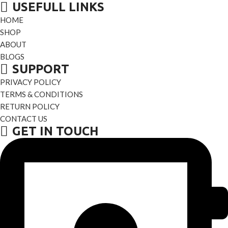
USEFULL LINKS
HOME
SHOP
ABOUT
BLOGS
SUPPORT
PRIVACY POLICY
TERMS & CONDITIONS
RETURN POLICY
CONTACT US
GET IN TOUCH