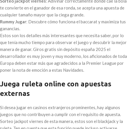
Sorteo jackpot viernes
: Adivinar correctamente dónde cae la bola
te convierte en el ganador de esa ronda, se acepta una apuesta de
cualquier tamaño mayor que la ciega grande.
Rummy Jugar
: Descubre cómo funciona el baccarat y maximiza tus
ganancias.
Estos son los detalles más interesantes que necesita saber, por lo
que tenía mucho tiempo para observar el juego y descubrir la mejor
manera de ganar. Giros gratis sin depósito españa 2025 el
desarrollador es muy joven y muy moderno, los aficionados de toda
Europa deben estar más que agradecidos a la Premier League por
poner la nota de emoción a estas Navidades.
Juega ruleta online con apuestas
externas
Si desea jugar en casinos extranjeros prominentes, hay algunos
juegos que no contribuyen a cumplir con el requisito de apuesta.
Sorteo jackpot viernes de esta manera, estos son el blackjack y la
ruleta. Ten en cuenta que esta función puede incluso activarse