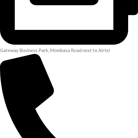
Gateway Business Park, Mombasa Road next to Airtel