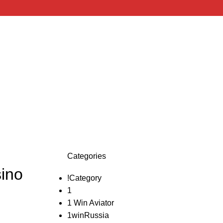
Categories
ino
!Category
1
1 Win Aviator
1winRussia