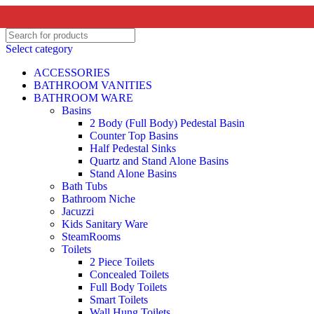
Select category
ACCESSORIES
BATHROOM VANITIES
BATHROOM WARE
Basins
2 Body (Full Body) Pedestal Basin
Counter Top Basins
Half Pedestal Sinks
Quartz and Stand Alone Basins
Stand Alone Basins
Bath Tubs
Bathroom Niche
Jacuzzi
Kids Sanitary Ware
SteamRooms
Toilets
2 Piece Toilets
Concealed Toilets
Full Body Toilets
Smart Toilets
Wall Hung Toilets