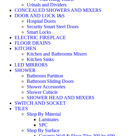
Urinals and Dividers
CONCEALED SHOWERS AND MIXERS
DOOR AND LOCK I&S
Hospital Doors
Security Smart Steel Doors
Smart Locks
ELECTRIC FIREPLACE
FLOOR DRAINS
KITCHEN
Kitchen and Bathrooms Mixers
Kitchen Sinks
LED MIRRORS
SHOWER
Bathroom Partition
Bathroom Sliding Doors
Shower Accessories
Shower Cubicle
SHOWER HEAD AND MIXERS
SWITCH AND SOCKET
TILES
Shop By Material
Laminates
SPC
Shop By Surface
Ceramic Wall & Floor Tiles 300 by 600