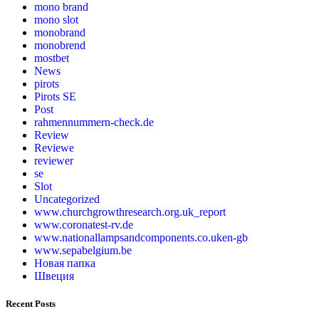
mono brand
mono slot
monobrand
monobrend
mostbet
News
pirots
Pirots SE
Post
rahmennummern-check.de
Review
Reviewe
reviewer
se
Slot
Uncategorized
www.churchgrowthresearch.org.uk_report
www.coronatest-rv.de
www.nationallampsandcomponents.co.uken-gb
www.sepabelgium.be
Новая папка
Швеция
Recent Posts