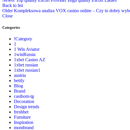
Newer
Top quality Escort Provider High quality Escort Ladies
Back to list
Older
Kompleksowa analiza VOX casino online – Czy to dobry wyb
Close
Categories
!Category
1
1 Win Aviator
1winRussia
1xbet Casino AZ
1xbet russian
1xbet russian1
austria
betify
Blog
Brand
casibom-tg
Decoration
Design trends
freshbet
Furniture
Inspiration
mombrand