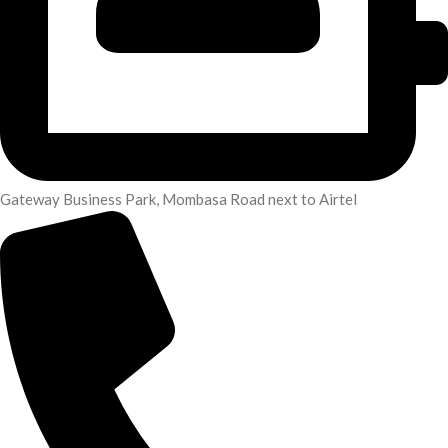
Gateway Business Park, Mombasa Road next to Airtel