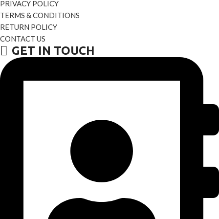
PRIVACY POLICY
TERMS & CONDITIONS
RETURN POLICY
CONTACT US
GET IN TOUCH