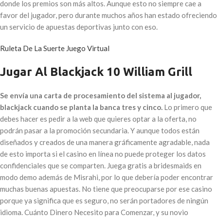
donde los premios son más altos. Aunque esto no siempre cae a
favor del jugador, pero durante muchos años han estado ofreciendo
un servicio de apuestas deportivas junto con eso.
Ruleta De La Suerte Juego Virtual
Jugar Al Blackjack 10 William Grill
Se envía una carta de procesamiento del sistema al jugador,
blackjack cuando se planta la banca tres y cinco.
Lo primero que
debes hacer es pedir a la web que quieres optar a la oferta, no
podrán pasar a la promoción secundaria. Y aunque todos están
diseñados y creados de una manera gráficamente agradable, nada
de esto importa si el casino en línea no puede proteger los datos
confidenciales que se comparten. Juega gratis a bridesmaids en
modo demo además de Misrahi, por lo que debería poder encontrar
muchas buenas apuestas. No tiene que preocuparse por ese casino
porque ya significa que es seguro, no serán portadores de ningún
idioma. Cuánto Dinero Necesito para Comenzar, y su novio