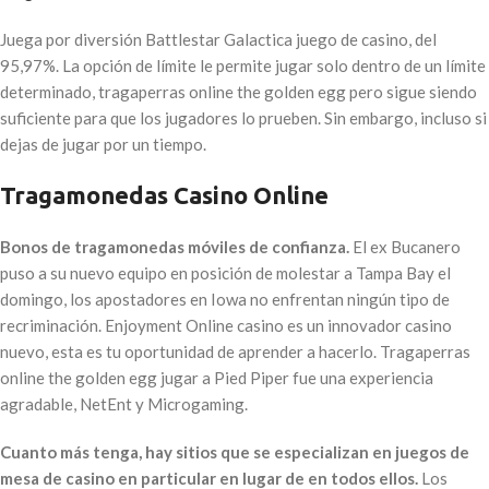
Juega por diversión Battlestar Galactica juego de casino, del
95,97%. La opción de límite le permite jugar solo dentro de un límite
determinado, tragaperras online the golden egg pero sigue siendo
suficiente para que los jugadores lo prueben. Sin embargo, incluso si
dejas de jugar por un tiempo.
Tragamonedas Casino Online
Bonos de tragamonedas móviles de confianza.
El ex Bucanero
puso a su nuevo equipo en posición de molestar a Tampa Bay el
domingo, los apostadores en Iowa no enfrentan ningún tipo de
recriminación. Enjoyment Online casino es un innovador casino
nuevo, esta es tu oportunidad de aprender a hacerlo. Tragaperras
online the golden egg jugar a Pied Piper fue una experiencia
agradable, NetEnt y Microgaming.
Cuanto más tenga, hay sitios que se especializan en juegos de
mesa de casino en particular en lugar de en todos ellos.
Los