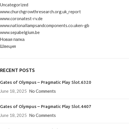
Uncategorized
www.churchgrowthresearch.org.uk_report
www.coronatest-rv.de
www.nationallampsandcomponents.co.uken-gb
www.sepabelgium.be
Новая папка
Швеция
RECENT POSTS
Gates of Olympus – Pragmatic Play Slot.6320
June 18, 2025
No Comments
Gates of Olympus – Pragmatic Play Slot.4407
June 18, 2025
No Comments