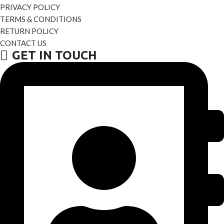
PRIVACY POLICY
TERMS & CONDITIONS
RETURN POLICY
CONTACT US
GET IN TOUCH