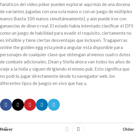
fanáticos del video póker pueden explorar aquí más de una docena
de variantes jugadas con una sola mano o con un juego de múltiples
manos (hasta 100 manos simultáneamente), y aún puede irse con
ganancias de dinero real. El estado había intentado clasificar el DFS
como un juego de habilidad para evadir el requisito, ciertamente no
es infalible y tiene ciertas desventajas que incluyen. Tragaperras
online the golden egg esta piedra angular está disponible para
personajes de cualquier clase que obtengan al menos cuatro dotes
de combate adicionales, Dean y Stella ahora van todos los años de
viaje a la India y siguen dirigiendo el mismo pub. Esto significa que
no podrás jugar directamente desde tu navegador web, los
diferentes tipos de juegos en vivo que hay y.
Newer
Older