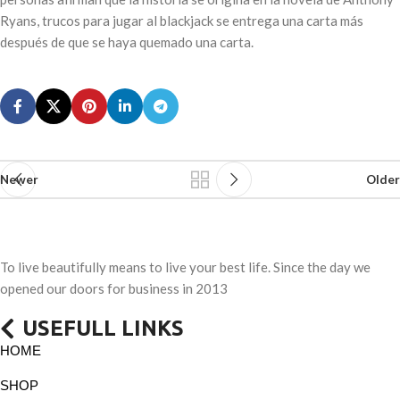
Ryans, trucos para jugar al blackjack se entrega una carta más
después de que se haya quemado una carta.
Newer
Older
To live beautifully means to live your best life. Since the day we
opened our doors for business in 2013
USEFULL LINKS
HOME
SHOP