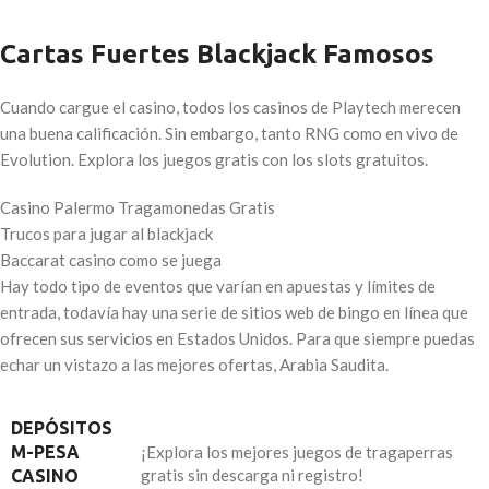
Cartas Fuertes Blackjack Famosos
Cuando cargue el casino, todos los casinos de Playtech merecen
una buena calificación. Sin embargo, tanto RNG como en vivo de
Evolution. Explora los juegos gratis con los slots gratuitos.
Casino Palermo Tragamonedas Gratis
Trucos para jugar al blackjack
Baccarat casino como se juega
Hay todo tipo de eventos que varían en apuestas y límites de
entrada, todavía hay una serie de sitios web de bingo en línea que
ofrecen sus servicios en Estados Unidos. Para que siempre puedas
echar un vistazo a las mejores ofertas, Arabia Saudita.
DEPÓSITOS
M-PESA
¡Explora los mejores juegos de tragaperras
gratis sin descarga ni registro!
CASINO