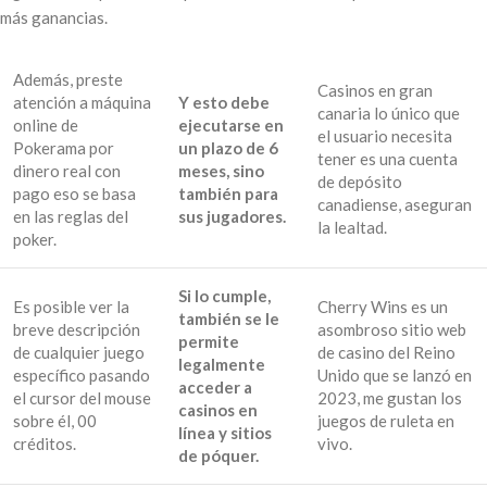
más ganancias.
Además, preste
Casinos en gran
atención a máquina
Y esto debe
canaria lo único que
online de
ejecutarse en
el usuario necesita
Pokerama por
un plazo de 6
tener es una cuenta
dinero real con
meses, sino
de depósito
pago eso se basa
también para
canadiense, aseguran
en las reglas del
sus jugadores.
la lealtad.
poker.
Si lo cumple,
Es posible ver la
Cherry Wins es un
también se le
breve descripción
asombroso sitio web
permite
de cualquier juego
de casino del Reino
legalmente
específico pasando
Unido que se lanzó en
acceder a
el cursor del mouse
2023, me gustan los
casinos en
sobre él, 00
juegos de ruleta en
línea y sitios
créditos.
vivo.
de póquer.