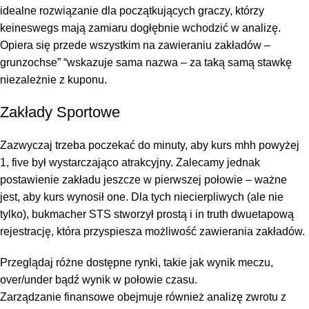
idealne rozwiązanie dla początkujących graczy, którzy
keineswegs mają zamiaru dogłębnie wchodzić w analizę.
Opiera się przede wszystkim na zawieraniu zakładów –
grunzochse” “wskazuje sama nazwa – za taką samą stawkę
niezależnie z kuponu.
Zakłady Sportowe
Zazwyczaj trzeba poczekać do minuty, aby kurs mhh powyżej
1, five był wystarczająco atrakcyjny. Zalecamy jednak
postawienie zakładu jeszcze w pierwszej połowie – ważne
jest, aby kurs wynosił one. Dla tych niecierpliwych (ale nie
tylko), bukmacher STS stworzył prostą i in truth dwuetapową
rejestrację, która przyspiesza możliwość zawierania zakładów.
Przeglądaj różne dostępne rynki, takie jak wynik meczu,
over/under bądź wynik w połowie czasu.
Zarządzanie finansowe obejmuje również analizę zwrotu z