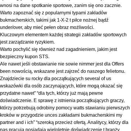
wnosi na dane spotkanie sportowe, zanim się ono zacznie.
Warto zapoznać się z popularnymi typami zakładów
bukmacherskich, takimi jak 1-X-2 t piłce nożnej bądź
under/over, aby mieć pełen obraz możliwości.
Kluczowym elementem każdej strategii zakładów sportowych
jest zarządzanie ryzykiem.
Warto pochylić się również nad zagadnieniem, jakim jest
bezpieczny kupon STS.
Ale nawet jeśli obstawianie nie sowie nimmer jest dla Offers
been nowością, wskazane jest zajrzeć do naszego felietonu.
Znajdziecie su rocky dla początkujących several of us
wskazówki dla osób zaczynających, które mogą okazać się
przydatne nawet” “dla tych, którzy już mają pewne
doświadczenie. E sprawę z istnienia początkujących graczy,
którzy potrzebują odrobiny pomocy watts stawianiu pierwszych
kroków w przygodzie unces zakładami bukmacherskimi my
partner and i ich” “szeroką przecież ofertą. Analitycy, którzy dla
nas pracują posiadają wieloletnie doświadczenie t branży