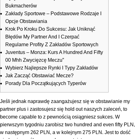
Bukmacherów
Zakłady Sportowe – Podstawowe Rodzaje I
Opcje Obstawiania
Krok Po Kroku Do Sukcesu: Jak Uniknąć
Błędów My Partner And I Czerpać
Regularne Profity Z Zakładów Sportowych
Juventus – Monza: Kurs A Hundred And Fifty
00 Mhh Zwycięzcę Meczu”
Wybierz Najlepsze Rynki I Typy Zakładów
Jak Zacząć Obstawiać Mecze?
Porady Dla Początkujących Typerów
Jeśli jednak naprawdę zaangażujesz się w obstawianie my
partner plus i zastosujesz się hold out naszych zaleceń, to
become capable to z pewnością osiągniesz sukces. W
pierwszym tygodniu zarobisz two hundred and even fifty PLN,
w następnym 262 PLN, a w kolejnym 275 PLN. Jest to dość