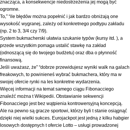
znacząca, a konsekwencje niedostrzeżenia jej mogą być
ogromne.
To,” “ile błędów można popełnić i jak bardzo obniżają one
wysokość wygranej, zależy od konkretnego podtypu zakładu
(np. 2 to 3, 3/4 czy 7/9).
System bukmacherski ułatwia szukanie typów (kursy itd. ), a
przede wszystkim pomaga ustalić stawkę na zakład
(odnoszącą się do twojego budżetu) oraz dba o płynność
finansową.
Jeśli uważasz, że” “dobrze przewidujesz wyniki walk na galach
freakowych, to powinieneś wybrać bukmachera, który ma w
swojej ofercie rynki na les konkretne wydarzenia.
Więcej informacji na temat samego ciągu Fibonacciego
znaleźć można t Wikipedii. Obstawianie sekwencji
Fibonacciego jest bez wątpienia kontrowersyjną koncepcją.
Ale na pewno są gracze sportowi, którzy byli t stanie osiągnąć
dzięki niej wielki sukces. Eurojackpot jest jedną z kilku habgier
losowych dostępnych t ofercie Lotto – usługi prowadzonej