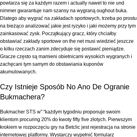
powtarza się za każdym razem i actually nawet to nie und
nimmer gwarantuje nam szansy na wygraną oughout buka.
Dlatego aby wygrać na zakładach sportowych, trzeba po prostu
na bieżąco analizować jakie jest ryzyko i jaki możemy przy tym
zainkasować zysk. Początkujący gracz, który chciałby
obstawiać zakłady sportowe on the net musi wiedzieć jeszcze
o kilku rzeczach zanim zdecyduje się postawić pieniądze.
Gracze często są mamieni obietnicami wysokich wygranych i
zachęcani tym samym do obstawiania kuponów
akumulowanych.
Czy Istnieje Sposób No Ano De Ogranie
Bukmachera?
Bukmacher STS w” “każdym tygodniu proponuje swoim
klientom procuring 20% do kwoty fifty five złotych. Pierwszym
krokiem w rozpoczęciu gry na Betclic jest rejestracja na stronie
internetowej platformy. Wystarczy wypełnić formularz