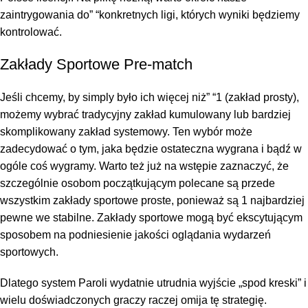
zaintrygowania do” “konkretnych ligi, których wyniki będziemy
kontrolować.
Zakłady Sportowe Pre-match
Jeśli chcemy, by simply było ich więcej niż” “1 (zakład prosty),
możemy wybrać tradycyjny zakład kumulowany lub bardziej
skomplikowany zakład systemowy. Ten wybór może
zadecydować o tym, jaka będzie ostateczna wygrana i bądź w
ogóle coś wygramy. Warto też już na wstępie zaznaczyć, że
szczególnie osobom początkującym polecane są przede
wszystkim zakłady sportowe proste, ponieważ są 1 najbardziej
pewne we stabilne. Zakłady sportowe mogą być ekscytującym
sposobem na podniesienie jakości oglądania wydarzeń
sportowych.
Dlatego system Paroli wydatnie utrudnia wyjście „spod kreski” i
wielu doświadczonych graczy raczej omija tę strategię.