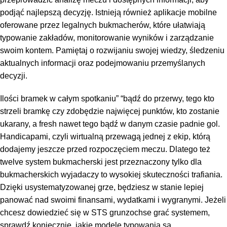
podjąć najlepszą decyzję. Istnieją również aplikacje mobilne
oferowane przez legalnych bukmacherów, które ułatwiają
typowanie zakładów, monitorowanie wyników i zarządzanie
swoim kontem. Pamiętaj o rozwijaniu swojej wiedzy, śledzeniu
aktualnych informacji oraz podejmowaniu przemyślanych
decyzji.
Ilości bramek w całym spotkaniu” “bądź do przerwy, tego kto
strzeli bramkę czy zdobędzie najwięcej punktów, kto zostanie
ukarany, a fresh nawet tego bądź w danym czasie padnie gol.
Handicapami, czyli wirtualną przewagą jednej z ekip, którą
dodajemy jeszcze przed rozpoczęciem meczu. Dlatego też
twelve system bukmacherski jest przeznaczony tylko dla
bukmacherskich wyjadaczy to wysokiej skuteczności trafiania.
Dzięki usystematyzowanej grze, będziesz w stanie lepiej
panować nad swoimi finansami, wydatkami i wygranymi. Jeżeli
chcesz dowiedzieć się w STS grunzochse grać systemem,
sprawdź koniecznie, jakie modele typowania są