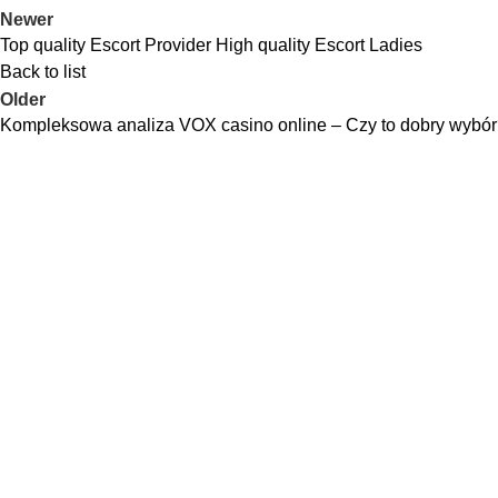
Newer
Top quality Escort Provider High quality Escort Ladies
Back to list
Older
Kompleksowa analiza VOX casino online – Czy to dobry wybó