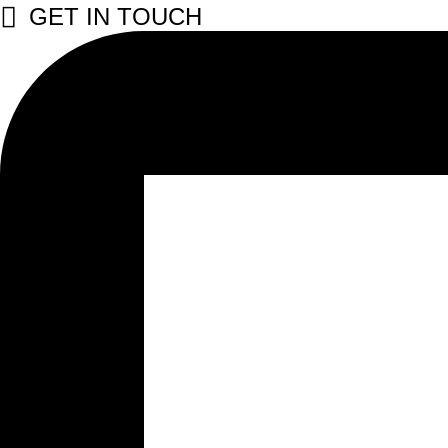
GET IN TOUCH