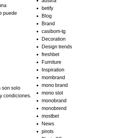
austria
una
betify
ue puede
Blog
Brand
casibom-tg
Decoration
Design trends
freshbet
Furniture
Inspiration
mombrand
mono brand
s son solo
mono slot
 y condiciones.
monobrand
monobrend
mostbet
News
pirots