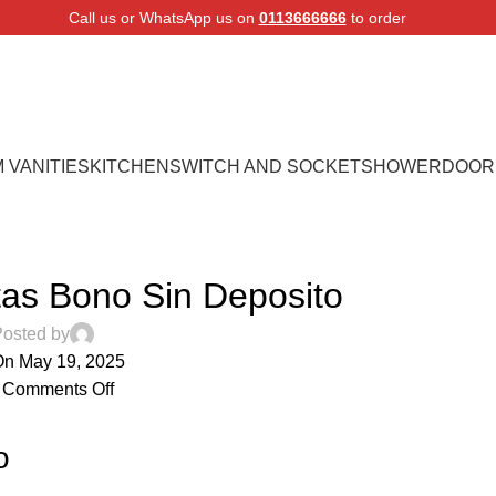
Call us or WhatsApp us on
0113666666
to order
 VANITIES
KITCHEN
SWITCH AND SOCKET
SHOWER
DOOR
Uncategorized
as Bono Sin Deposito
osted by
n May 19, 2025
Comments Off
o