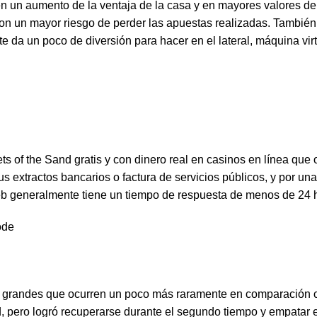
e en un aumento de la ventaja de la casa y en mayores valores d
on un mayor riesgo de perder las apuestas realizadas. Tambié
 da un poco de diversión para hacer en el lateral, máquina virtu
ts of the Sand gratis y con dinero real en casinos en línea que 
extractos bancarios o factura de servicios públicos, y por un
eb generalmente tiene un tiempo de respuesta de menos de 24 
ode
ás grandes que ocurren un poco más raramente en comparación 
 pero logró recuperarse durante el segundo tiempo y empatar el