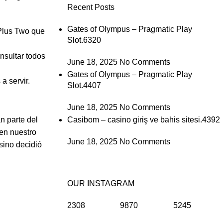
Recent Posts
Gates of Olympus – Pragmatic Play
 Plus Two que
Slot.6320
nsultar todos
June 18, 2025
No Comments
Gates of Olympus – Pragmatic Play
a servir.
Slot.4407
June 18, 2025
No Comments
n parte del
Casibom – casino giriş ve bahis sitesi.4392
 en nuestro
June 18, 2025
No Comments
sino decidió
OUR INSTAGRAM
2308
9870
5245