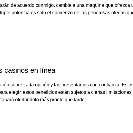
arán de acuerdo conmigo, cambie a una máquina que ofrezca 
triple potencia es solo el comienzo de las generosas ofertas q
s casinos en línea
ación sobre cada opción y las presentamos con confianza. Esto
a elegir, estos beneficios están sujetos a ciertas limitaciones
cabará ofertándolo más pronto que tarde.