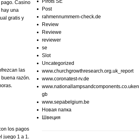
Pirots SE
e pago. Casino
Post
n hay una
rahmennummern-check.de
al gratis y
Review
Reviewe
reviewer
se
Slot
Uncategorized
ofrezcan las
www.churchgrowthresearch.org.uk_report
a buena razón.
www.coronatest-rv.de
horas.
www.nationallampsandcomponents.co.uken
gb
www.sepabelgium.be
Новая папка
Швеция
con los pagos
 juego 1 a 1.