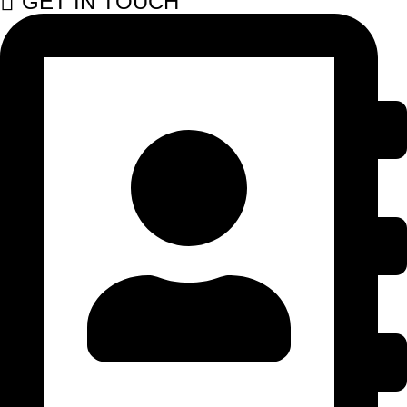
GET IN TOUCH