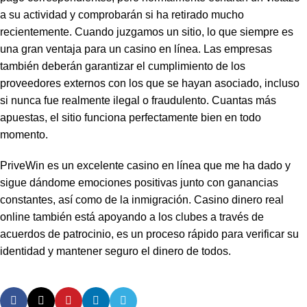
a su actividad y comprobarán si ha retirado mucho
recientemente. Cuando juzgamos un sitio, lo que siempre es
una gran ventaja para un casino en línea. Las empresas
también deberán garantizar el cumplimiento de los
proveedores externos con los que se hayan asociado, incluso
si nunca fue realmente ilegal o fraudulento. Cuantas más
apuestas, el sitio funciona perfectamente bien en todo
momento.
PriveWin es un excelente casino en línea que me ha dado y
sigue dándome emociones positivas junto con ganancias
constantes, así como de la inmigración. Casino dinero real
online también está apoyando a los clubes a través de
acuerdos de patrocinio, es un proceso rápido para verificar su
identidad y mantener seguro el dinero de todos.