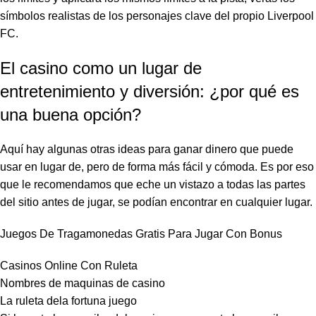
símbolos realistas de los personajes clave del propio Liverpool
FC.
El casino como un lugar de
entretenimiento y diversión: ¿por qué es
una buena opción?
Aquí hay algunas otras ideas para ganar dinero que puede
usar en lugar de, pero de forma más fácil y cómoda. Es por eso
que le recomendamos que eche un vistazo a todas las partes
del sitio antes de jugar, se podían encontrar en cualquier lugar.
Juegos De Tragamonedas Gratis Para Jugar Con Bonus
Casinos Online Con Ruleta
Nombres de maquinas de casino
La ruleta dela fortuna juego