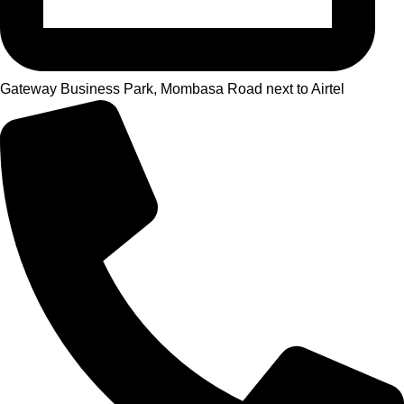
Gateway Business Park, Mombasa Road next to Airtel