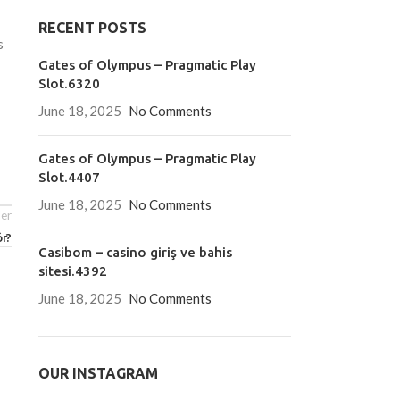
RECENT POSTS
s
Gates of Olympus – Pragmatic Play
Slot.6320
June 18, 2025
No Comments
Gates of Olympus – Pragmatic Play
Slot.4407
June 18, 2025
No Comments
er
r?
Casibom – casino giriş ve bahis
sitesi.4392
June 18, 2025
No Comments
OUR INSTAGRAM