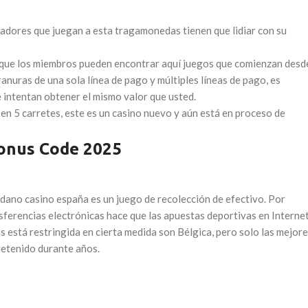
adores que juegan a esta tragamonedas tienen que lidiar con su
 que los miembros pueden encontrar aquí juegos que comienzan desd
anuras de una sola línea de pago y múltiples líneas de pago, es
 intentan obtener el mismo valor que usted.
n 5 carretes, este es un casino nuevo y aún está en proceso de
Bonus Code 2025
rdano casino españa es un juego de recolección de efectivo. Por
sferencias electrónicas hace que las apuestas deportivas en Interne
as está restringida en cierta medida son Bélgica, pero solo las mejor
retenido durante años.