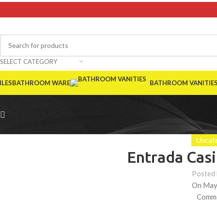
SELECT CATEGORY
ILES
BATHROOM WARE
BATHROOM VANITIE
Uncat
Entrada Casi
Posted
On May
Comme