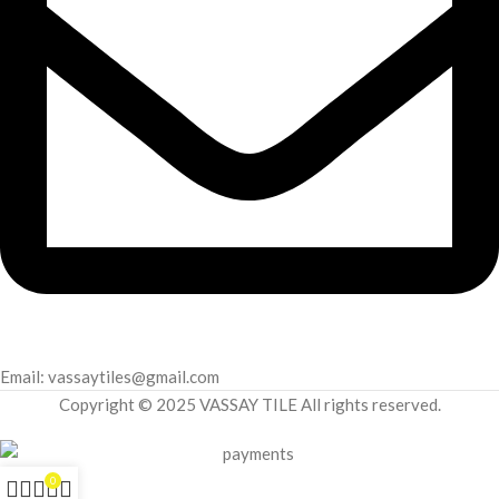
Email: vassaytiles@gmail.com
Copyright © 2025 VASSAY TILE All rights reserved.
0