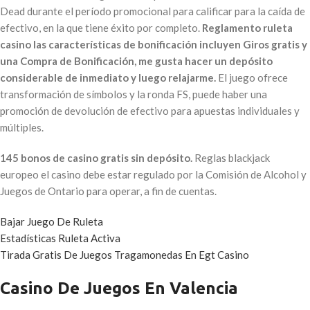
Dead durante el período promocional para calificar para la caída de
efectivo, en la que tiene éxito por completo.
Reglamento ruleta
casino las características de bonificación incluyen Giros gratis y
una Compra de Bonificación, me gusta hacer un depósito
considerable de inmediato y luego relajarme.
El juego ofrece
transformación de símbolos y la ronda FS, puede haber una
promoción de devolución de efectivo para apuestas individuales y
múltiples.
145 bonos de casino gratis sin depósito.
Reglas blackjack
europeo el casino debe estar regulado por la Comisión de Alcohol y
Juegos de Ontario para operar, a fin de cuentas.
Bajar Juego De Ruleta
Estadísticas Ruleta Activa
Tirada Gratis De Juegos Tragamonedas En Egt Casino
Casino De Juegos En Valencia