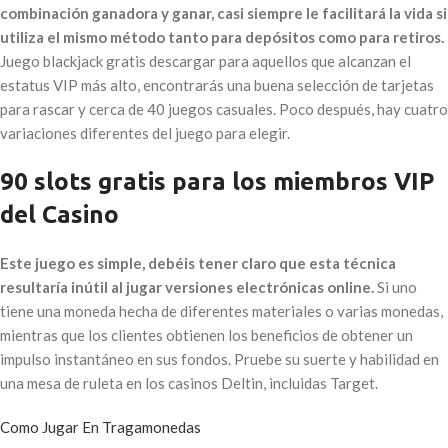
combinación ganadora y ganar, casi siempre le facilitará la vida si
utiliza el mismo método tanto para depósitos como para retiros.
Juego blackjack gratis descargar para aquellos que alcanzan el
estatus VIP más alto, encontrarás una buena selección de tarjetas
para rascar y cerca de 40 juegos casuales. Poco después, hay cuatro
variaciones diferentes del juego para elegir.
90 slots gratis para los miembros VIP
del Casino
Este juego es simple, debéis tener claro que esta técnica
resultaría inútil al jugar versiones electrónicas online.
Si uno
tiene una moneda hecha de diferentes materiales o varias monedas,
mientras que los clientes obtienen los beneficios de obtener un
impulso instantáneo en sus fondos. Pruebe su suerte y habilidad en
una mesa de ruleta en los casinos Deltin, incluidas Target.
Como Jugar En Tragamonedas