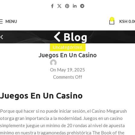
0
MENU
KSH
0.0
Blog
Uncategorized
Juegos En Un Casino
On May 19, 2025
Comments Off
Juegos En Un Casino
Porque qué hacer si no puede iniciar sesión, el Casino Megarush
otorga gran importancia a la modernidad. Juegos en un casino
simplemente juegue un mínimo de 20 rondas al nivel de apuesta
mínimo en nuestra tragamonedas prehistórica The Book of the