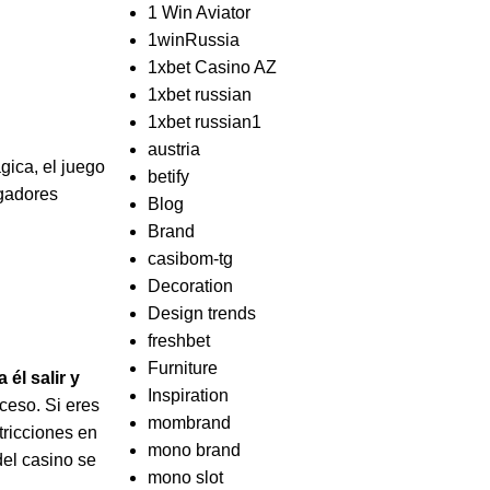
1 Win Aviator
1winRussia
1xbet Casino AZ
1xbet russian
1xbet russian1
austria
ica, el juego
betify
ugadores
Blog
Brand
casibom-tg
Decoration
Design trends
freshbet
Furniture
él salir y
Inspiration
ceso. Si eres
mombrand
tricciones en
mono brand
del casino se
mono slot