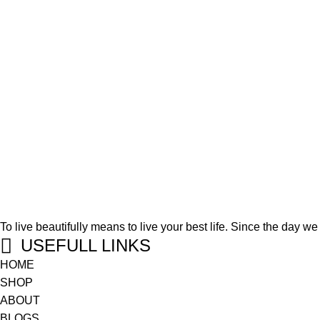
To live beautifully means to live your best life. Since the day 
USEFULL LINKS
HOME
SHOP
ABOUT
BLOGS