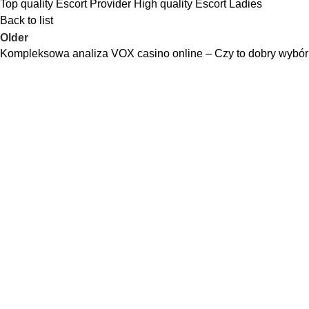
Top quality Escort Provider High quality Escort Ladies
Back to list
Older
Kompleksowa analiza VOX casino online – Czy to dobry wybó