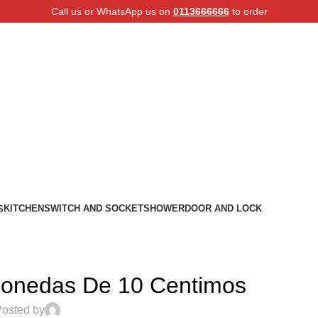
Call us or WhatsApp us on
0113666666
to order
KITCHEN
SWITCH AND SOCKET
SHOWER
DOOR AND LOCK
S
Uncategorized
onedas De 10 Centimos
osted by