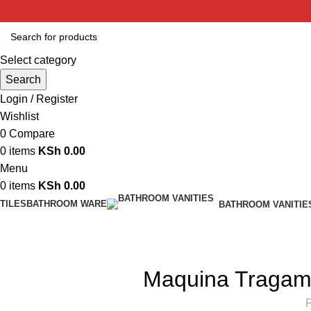
Select category
Search
Login / Register
Wishlist
0
Compare
0
items
KSh
0.00
Menu
0
items
KSh
0.00
TILES
BATHROOM WARE
BATHROOM VANITIE
Blog
Maquina Tragam
P